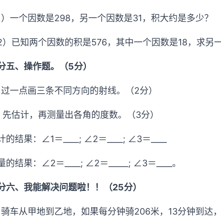
1）一个因数是298，另一个因数是31，积大约是多少？
2）已知两个因数的积是576，其中一个因数是18，求另
分五、操作题。（5分）
、过一点画三条不同方向的射线。（2分）
、先估计，再测量出各角的度数。（3分）
的结果：∠1＝____; ∠2＝____; ∠3＝____
的结果：∠2＝____; ∠2＝_____; ∠3＝____。
分六、我能解决问题啦！！（25分）
．骑车从甲地到乙地，如果每分钟骑206米，13分钟到达