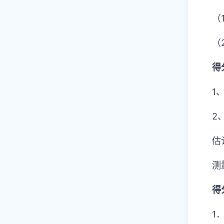
（
（
得
1
2
估计
测量
得
1