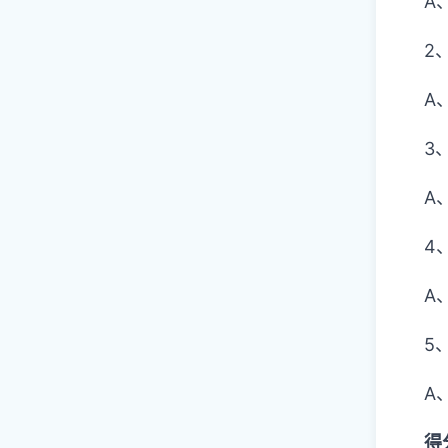
A
2
A
3
A、
4
A、
5
A
得