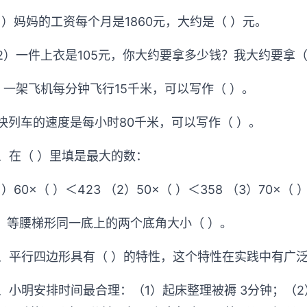
1）妈妈的工资每个月是1860元，大约是（ ）元。
2）一件上衣是105元，你大约要拿多少钱？我大约要拿（
、一架飞机每分钟飞行15千米，可以写作（ ）。
快列车的速度是每小时80千米，可以写作（ ）。
0、在（ ）里填是最大的数：
1）60×（ ）＜423 （2）50×（ ）＜358 （3）70×（ 
1、等腰梯形同一底上的两个底角大小（ ）。
2、平行四边形具有（ ）的特性，这个特性在实践中有广
3、小明安排时间最合理：（1）起床整理被褥 3分钟；（2