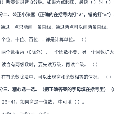
4）听英语录音 8分钟。如果六点起床，最快（ ）时（ 
分二、公正小法官（正确的在括号内打“√”，错的打“×”
、通过一点只能画一条直线，通过两点可以画两条直线。 （
、个位、十位、百位……都是计算单位。 （ ）
、两个数相乘（0除外），一个因数不变，另一个因数扩大
、读含有两级数时，要先读万级，再读个级。 （ ）
、在有余数除法中，可以出现商和余数相等的情况。 （ ）
分三、精心选一选。（把正确答案的字母填在括号里）（
、 26÷41，如果商是一位数， 中可填（ ）。