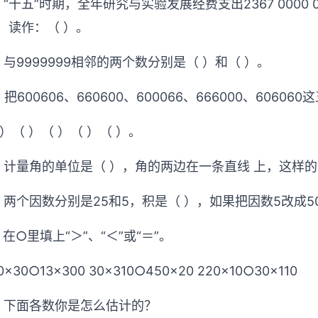
、“十五”时期，全年研究与实验发展经费支出2367 0000
；读作：（ ）。
、与9999999相邻的两个数分别是（ ）和（ ）。
、把600606、660600、600066、666000、60
 ）（ ）（ ）（ ）（ ）。
、计量角的单位是（ ），角的两边在一条直线 上，这样的
、两个因数分别是25和5，积是（ ），如果把因数5改成50
、在○里填上“＞”、“＜”或“＝”。
0×30○13×300 30×310○450×20 220×10○30×110
、下面各数你是怎么估计的？