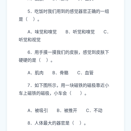
C．头、颈、躯干、四肢
4．人体最大的感觉器官是（ ）。
A．皮肤 B．眼睛 C．舌头
5．吃饭时我们用到的感觉器官正确的一组
是（ ）。
A．味觉和嗅觉 B．听觉和嗅觉 C．
听觉和视觉
6．用手摸一摸我们的皮肤，感觉到皮肤下
硬硬的是（ ）。
A．肌肉 B．骨骼 C．血管
7．如下图所示，用一块磁铁的磁极靠近小
车上磁铁的磁极，小车会（ ）。