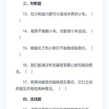
指向______（填序号①东、西 ②南、
北）。
11．气球里的气体喷出时，会产生个和喷出
方向__________（填“相同”或“相反”）的推力，这
个力叫反冲力。
12．磁铁的同极相互_________，异极相互
_________。
三、判断题
13．拉力和磁力都可以驱动木质的小车。（
）
14．磁铁不接触小车，也能使小车运动。（
）
15．被磁化了的小铁钉不能做成指南针。（