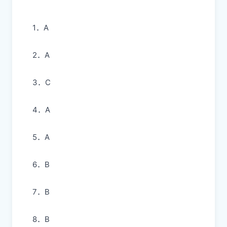
六、综合题
21．用画点的方式表示条形磁铁的磁力分布
情况
参考答案
1．A
2．A
3．C