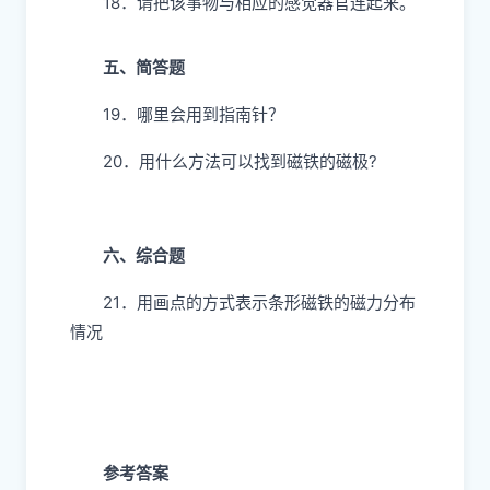
）
16．我们能通过听觉器官观察心脏的跳动情
况。（ ）
17．将两块磁铁的磁极相互靠近，它们之间
的相互作用有两种情况。 （ ）
四、连线题
18．请把该事物与相应的感觉器官连起来。
五、简答题
19．哪里会用到指南针？
20．用什么方法可以找到磁铁的磁极?