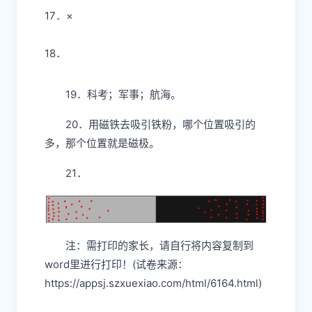
13．
×
14．
√
15．
×
16．
√
17．
×
18．
19．科考；军事；航海。
20．用磁铁去吸引铁粉，哪个位置吸引的
多，那个位置就是磁极。