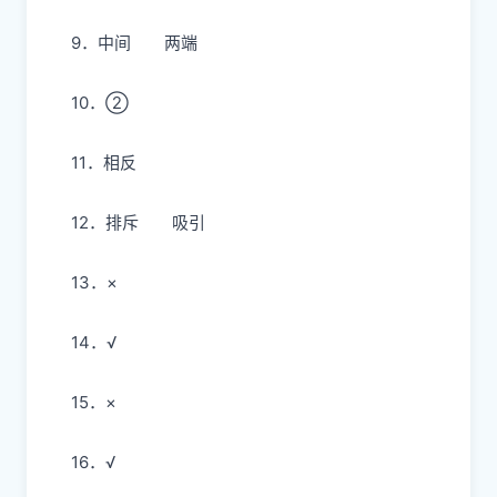
4．A
5．A
6．B
7．B
8．B
9．
中间
两端
10．②
11．相反
12．
排斥
吸引