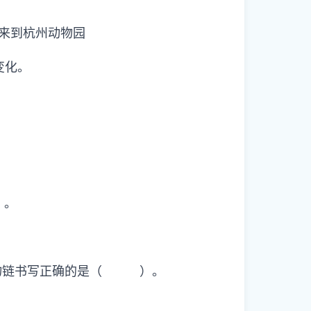
来到杭州动物园
变化。
）。
的食物链书写正确的是（ ）。