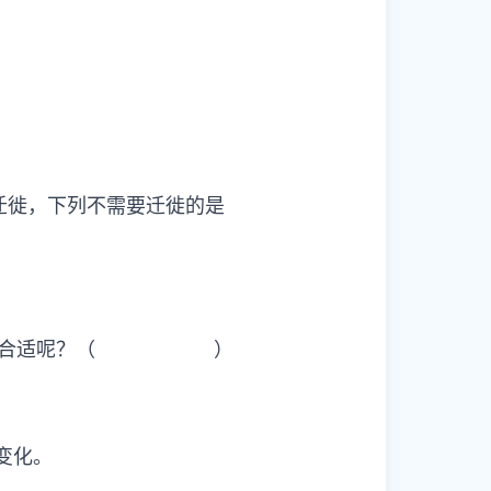
迁徙，下列不需要迁徙的是
蚯蚓更为合适呢？（ ）
变化。