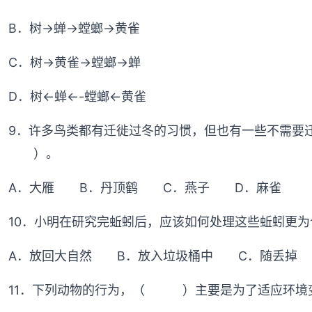
B．树→蝉→螳螂→黄雀
C．树→黄雀→螳螂→蝉
D．树←蝉←-螳螂←黄雀
9．许多鸟类都有迁徙过冬的习惯，但也有一些不需要
（ ）。
A．大雁 B．丹顶鹤 C．燕子 D．麻雀
10．小明在研究完蚯蚓后，应该如何处理这些
A．放回大自然 B．放入垃圾桶中 C．随丢掉
11．下列动物的行为，（ ）主要是为了适应环境