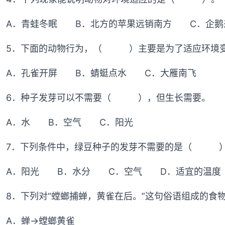
A．青蛙冬眠 B．北方的苹果远销南方 C．企鹅
5．下面的动物行为，（ ）主要是为了适应环境
A．孔雀开屏 B．蜻蜓点水 C．大雁南飞
6．种子发芽可以不需要（ ），但生长需要。
A．水 B．空气 C．阳光
7．下列条件中，绿豆种子的发芽不需要的是（ 
A．阳光 B．水分 C．空气 D．适宜的温度
8．下列对“螳螂捕蝉，黄雀在后。”这句俗语组成
A．蝉→螳螂黄雀