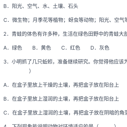
B．阳光、空气、水、土壤、石头
C．微生物；月季花等植物；蚜虫等动物；阳光、空气
2．青蛙的体色有许多种，生活在绿色田野中的青蛙
A．绿色 B．黄色 C．红色 D．灰色
3．小明抓了几只蚯蚓，准备继续研究。你觉得他应该
（ ）
A．在盒子里放上干燥的土壤，再把盒子放在阳台上
B．在盒子里放上湿润的土壤，再把盒子放在阳台上
C．在盒子里放上湿润的土壤，再把盒子放在阴暗的角
4．下列现象能说明动物对环境适应的是（ ）。