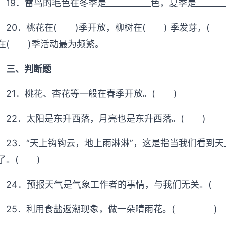
19．雷鸟的毛色在冬季是___________色，夏季是_______
20．桃花在( )季开放，柳树在( ) 季发芽，(
在( )季活动最为频繁。
三、判断题
21．桃花、杏花等一般在春季开放。( )
22．太阳是东升西落，月亮也是东升西落。( )
23．“天上钩钩云，地上雨淋淋”，这是指当我们看到
了。( )
24．预报天气是气象工作者的事情，与我们无关。( 
25．利用食盐返潮现象，做一朵晴雨花。( )