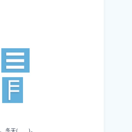
爽、冬天( )。