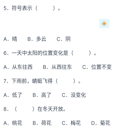
5．符号表示（ ）。
A．晴 B．多云 C．阴
6．一天中太阳的位置变化是（ ）。
A．从东往西 B．从西往东 C．位置不变
7．下雨前，蜻蜓飞得（ ）。
A．低了 B．高了 C．没变化
8．（ ）在冬天开放。
A．桃花 B．荷花 C．梅花 D．菊花