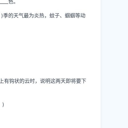
____色。
 )季的天气最为炎热，蚊子、蝈蝈等动
天上有钩状的云时，说明这两天即将要下
)