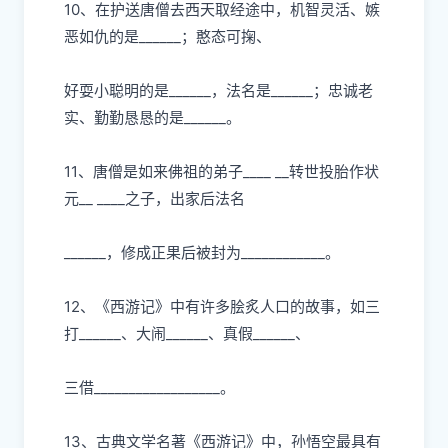
10、在护送唐僧去
⻄
天取经途中，机智灵活、嫉
恶如仇的是
______；憨态可掬、
好耍
⼩
聪明的是
______，法名是______；忠诚
⽼
实、勤勤恳恳的是
______。
11、唐僧是如来佛祖的弟
⼦
____ __转世投胎作状
元__ ____之
⼦
，出家后法名
______，修成正果后被封为____________。
12、《
⻄
游记》中有许多脍炙
⼈⼝
的故事，如三
打
______、
⼤
闹
______、真假______、
三借
__________________。
13、古典
⽂
学名著《
⻄
游记》中，孙悟空最具有