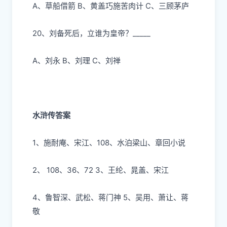
A、草船借箭 B、
⻩
盖巧施苦
⾁
计
C、三顾茅庐
20、刘备死后，
⽴
谁为皇帝？
_____
A、刘永 B、刘理 C、刘禅
水浒传答案
1、施耐庵、宋江、108、
⽔
泊梁
⼭
、章回
⼩
说
2、 108、36、72 3、王纶、晁盖、宋江
4、鲁智深、武松、蒋
⻔
神
5、吴
⽤
、萧让、蒋
敬