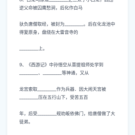
逆
⽗
命被囚鹰愁涧，后化作
⽩⻢
驮负唐僧取经，被封为
_________。后在化
⻰
池中
得复原身，盘绕在
⼤
雷
⾳
寺的
_________上。
9、《
⻄
游记》中孙悟空从菩提祖师处学到
_________、_________等神通，
⼜
从
⻰
宫索取
_________作为兵器．因
⼤
闹天宫被
_________压在五
⾏⼭
下，受苦五百
年，后受
_________规劝皈依佛
⻔
，给唐僧做了
⼤
徒弟。