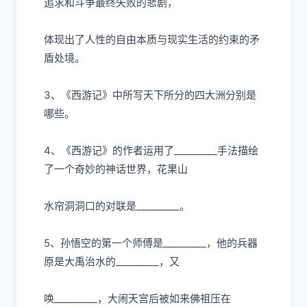
追求和
⽃
争最终失败的悲剧，
体现出了
⼈
性的
⾃
由本质与现实
⽣
活的约束的
⽭
盾处境。
3、《
⻄
游
记》中所写天下所分的四
⼤
洲分别是
哪些。
4、《
⻄
游记》的作者运
⽤
了
_________
⼿
法描绘
了
⼀
个奇妙的神话世界，花果
⼭
⽔
帘洞洞
⼝
的对联是
_________。
5、孙悟空的第
⼀
个师傅是
_________，他的兵器
原是
⼤
禹治
⽔
的
_________，
⼜
唤
_________，
⼤
闹天宫后被如来佛祖压在