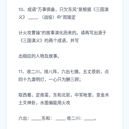
10、成语“万事俱备，只
⽋
东
⻛
”是根据《三国演
义》
_____ （战役）中”周瑜定
计
⽕
攻曹操”的故事演化
⽽
来的。请再写出源于
《三国演义》的两个成语，并写
出相应的
⼈
物及故事。
11、收
⼆
川，排
⼋
阵，六出七擒，五丈原前，点
四
⼗
九盏明灯，
⼀⼼
只为酬三顾；
取
⻄
蜀，定南蛮，东和北拒，中军帐
⾥
，变
⾦⽊
⼟⽘
神卦，
⽔⾯
偏能
⽤⽕
攻
六出：
_____东和： _____ 收
⼆
川：
_____。