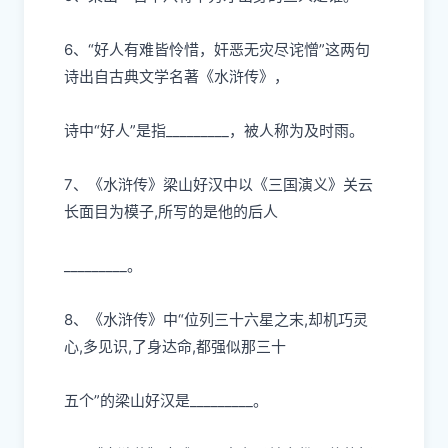
6、“好
⼈
有难皆怜惜，奸恶
⽆
灾尽诧憎”这两句
诗出
⾃
古典
⽂
学名著《
⽔
浒传》，
诗中“好
⼈
”是指
_________，被
⼈
称为及时
⾬
。
7、《
⽔
浒传》梁
⼭
好汉中以《三国演义》关云
⻓⾯⽬
为模
⼦
,所写的是他的后
⼈
_________。
8、《
⽔
浒传》中“位列三
⼗
六星之末
,却机巧灵
⼼
,多
⻅
识
,了身达命,都强似那三
⼗
五个”的梁
⼭
好汉是
_________。