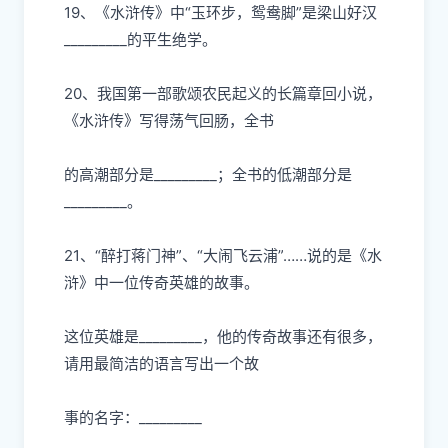
19、《
⽔
浒传》中“
⽟
环步，鸳鸯脚”是梁
⼭
好汉
_________的平
⽣
绝学。
20、我国第
⼀
部歌颂农
⺠
起义的
⻓
篇章回
⼩
说，
《
⽔
浒传》写得荡
⽓
回肠，全书
的
⾼
潮部分是
_________；全书的低潮部分是
_________。
21、“醉打蒋
⻔
神”、“
⼤
闹
⻜
云浦”……说的是《
⽔
浒》中
⼀
位传奇英雄的故事。
这位英雄是
_________，他的传奇故事还有很多，
请
⽤
最简洁的语
⾔
写出
⼀
个故
事的名字：
_________