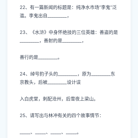
22、有
⼀
篇新闻的标题是：纯净
⽔
市场“李
⻤
”泛
滥。李
⻤
出
⾃
_________，
23、《
⽔
浒》中身怀绝技的三位英雄：善盗的是
_________，善射的是_________，
善
⾏
的是
_________。
24、绰号豹
⼦
头的
_________，原为_________东
京教头，后被_________设计误
⼊⽩⻁
堂，刺配沧州，后雪夜上梁
⼭
。
25、请写出与林冲有关的四个故事情节：
_____
、
_____
、
_____
、
_____
。