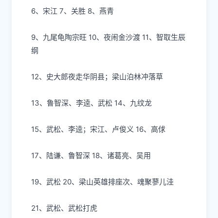
6、宋江 7、关胜 8、燕
⻘
9、九尾
⻳
陶宗旺
10、夜闹
⾦
沙渡
11、智取
⽣⾠
纲
12、史
⼤
郎夜
⾛
华阴县；梁
⼭
泊林冲落草
13、鲁智深、李逵、武松 14、九纹
⻰
15、武松、李逵；宋江、卢俊义 16、
⾼
俅
17、陆谦、鲁智深 18、诸葛亮、吴
⽤
19、武松 20、梁
⼭
英雄排座次、魂聚蓼
⼉
洼
21、武松、武松打
⻁