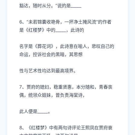
豁达，随时从分。”说的是
_____
6、“未若锦囊收艳
⻣
，
⼀
抔净
⼟
掩
⻛
流”的作者
是《红楼梦》中的
_____，此诗的
名字是《葬花词》，此诗意在喻
⼈
，悲叹
⾃⼰
的
命运，控诉社会的
⿊
暗，其思想
性与艺术性均达到最
⾼
境界。
7、贾府的媳妇，稳重贤惠，本分随和，
⻘
春丧
偶，统领众姐妹，曾负责海棠诗，
此
⼈
便是
_____。
8、《红楼梦》中有两句诗评论王熙凤在贾府衰