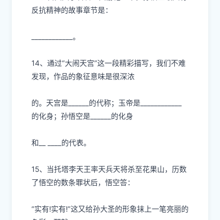
反抗精神的故事章节是：
____________。
14、通过“
⼤
闹天宫”这
⼀
段精彩描写，我们不难
发现，作品的象征意味是很深浓
的。天宫是
______的代称；
⽟
帝是
____________
的化身；孙悟空是______的化身
和
__ ____的代表。
15、当托塔李天王率天兵天将杀
⾄
花果
⼭
，历数
了悟空的数条罪状后，悟空答：
“实有
!实有!”这
⼜
给孙
⼤
圣的形象抹上
⼀
笔亮丽的