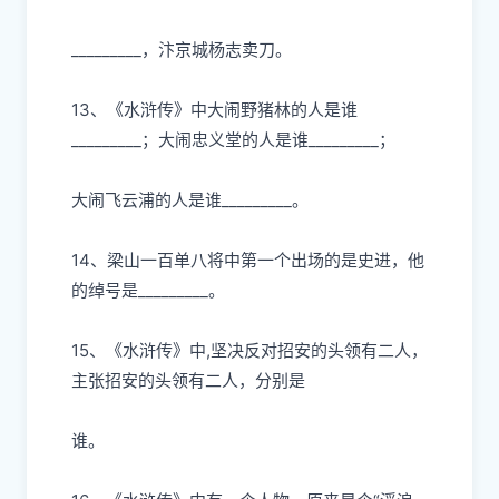
_________，汴京城杨志卖
⼑
。
13、《
⽔
浒传
》中
⼤
闹野猪林的
⼈
是谁
_________；
⼤
闹忠义堂的
⼈
是谁
_________；
⼤
闹
⻜
云浦的
⼈
是谁
_________。
14、梁
⼭⼀
百单
⼋
将中第
⼀
个出场的是史进，他
的绰号是
_________。
15、《
⽔
浒传》中
,坚决反对招安的头领有
⼆⼈
，
主张招安的头领有
⼆⼈
，分别是
谁。