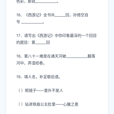
⾊
彩，那就
____________。
16、《
⻄
游记》全书共
______回，孙悟空
⾃
号
____________。
17、请写出《
⻄
游记》中你印象最深的
⼀
个回
⽬
的题
⽬
：第
______回
18、第
⼋⼗⼀
难是在通天河被
____________翻落
河中，弄湿经卷。
19、填
⼈
名，补
⾜
歇后语。
（
）照镜
⼦
——
⾥
外不是
⼈
（
）钻进铁扇公主肚
⾥
——
⼼
腹之患