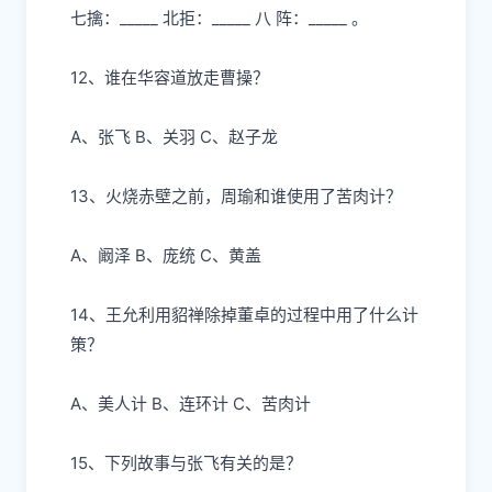
七擒：
_____ 北拒：_____
⼋
阵：_____ 。
12、谁在华容道放
⾛
曹操？
A、张
⻜
B、关
⽻
C、赵
⼦⻰
13、
⽕
烧
⾚
壁之前，周瑜和谁使
⽤
了苦
⾁
计？
A、阚泽 B、庞统 C、
⻩
盖
14、王允利
⽤
貂禅除掉董卓的过程中
⽤
了什么计
策？
A、美
⼈
计
B、连环计 C、苦
⾁
计
15、下列故事与张
⻜
有关的是？