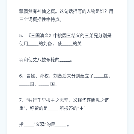
飘飘然有神仙之概。这句话描写的
⼈
物是谁？
⽤
三个词概括性格特点。
5、《三国演义》中桃园三结义的三弟兄分别是
使
⽤
_____的刘备， 使_____的关
⽻
和使丈
⼋
蛇
⽭
枪的
_____。
6、曹操、孙权、刘备后来分别建
⽴
了
_____国、
_____国、_____ 国。
7、“独
⾏
千
⾥
报主之志坚，义释华容酬恩之谊
重”，称赞的是
_____ 所报答的“主”
指
_____“义释”的是_____ 。