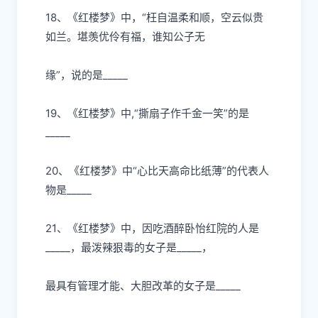
18、《红楼梦》中，“枉
⾃
温柔和顺，空云似贵
如兰。堪羡优伶有福，谁知公
⼦⽆
缘”，说的是
_____
19、《红楼梦》中,“撕扇
⼦
作千
⾦⼀
笑”的是
_____
20、《红楼梦》中“
⼼⽐
天
⾼
命
⽐
纸薄”的代表
⼈
物是
_____
21、《红楼梦》中，因吃酒醉卧怡红院的
⼈
是
_____，最泼辣狠毒的
⼥⼦
是
_____，
最具有管理才能、
⼤
胆改
⾰
的
⼥⼦
是
_____