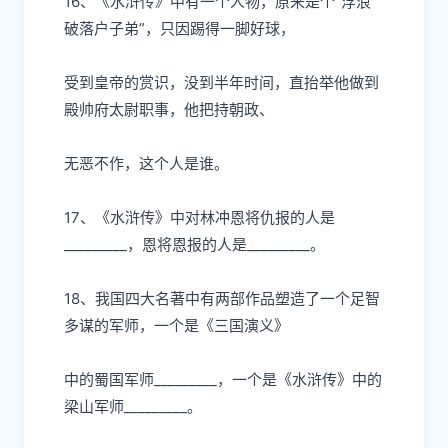
16、《
⽔
浒传》中有
⼀
个
⼈
物，原来是个“浮浪
破落户
⼦
弟”，只因踢得
⼀
脚好球，
受到皇帝的赏识，没到半年时间，直抬举他做到
殿帅府太尉职事，他把持朝政、
⽆
恶不作，这个
⼈
是谁。
17、《
⽔
浒传》中对林冲恩将仇报的
⼈
是
_________，恩将恩报的
⼈
是
_________。
18、我国四
⼤
名著中有两部作品塑造了
⼀
个
⾜
智
多谋的军师，
⼀
个是《三国演义》
中的蜀国军师
_________，
⼀
个是《
⽔
浒传》中的
梁
⼭
军师
_________。