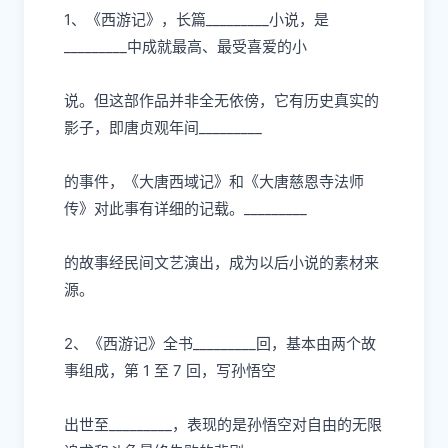
1、《
⻄
游记》，
⻓
篇
_________
⼩
说，是
_________中成就最
⾼
、最受喜爱的
⼩
说。但这部作品并
⾮
全
⽆
依傍，它有历史真实的
影
⼦
，即唐贞观年间
_________
的事件，《
⼤
唐
⻄
域记》和《
⼤
唐慈恩寺法师
传》对此事有详细的记载。
_________
的故事经
⺠
间
⽂
艺演出，成为以后
⼩
说的素材来
源。
2、《
⻄
游记》全书
_________回，基本由两个故
事组成，第 1
⾄
7 回，写孙悟空
出世
⾄
_________，表现的是孙悟空对
⾃
由的
⽆
限