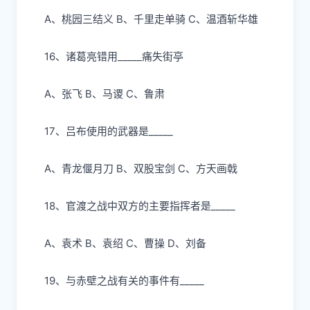
A、桃园三结义 B、千
⾥⾛
单骑
C、温酒斩华雄
16、诸葛亮错
⽤
_____痛失街亭
A、张
⻜
B、
⻢
谡
C、鲁肃
17、吕布使
⽤
的武器是
_____
A、
⻘⻰
偃
⽉⼑
B、双股宝剑 C、
⽅
天画戟
18、官渡之战中双
⽅
的主要指挥者是
_____
A、袁术 B、袁绍 C、曹操 D、刘备
19、与
⾚
壁之战有关的事件有
_____