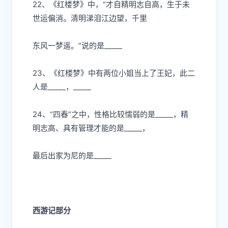
22、《红楼梦》中，“才
⾃
精明志
⾃⾼
，
⽣
于未
世运偏消。清明涕泪江边望，千
⾥
东
⻛⼀
梦遥。”说的是
_____
23、《红楼梦》中有两位
⼩
姐当上了王妃，此
⼆
⼈
是
_____，_____
24、“四春”之中，性格
⽐
较懦弱的是
_____，精
明志
⾼
、具有管理才能的是
_____，
最后出家为尼的是
_____
⻄游记部分