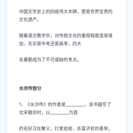
中国
⽂
学史上的四座伟
⼤
丰碑，更是世界宝贵的
⽂
化遗产。
随着语
⽂
教学中，对传统
⽂
化的重视程度逐渐增
加，
⽆
论是中考还是
⾼
考，四
⼤
名著都成为了不可或缺的考点。
⽔浒传部分
1、《
⽔
浒传》的作者是
_________，该书描写了
北宋徽宗时，以_________为
⾸
的名好汉在聚义，打家劫舍，杀富济贫的豪举。