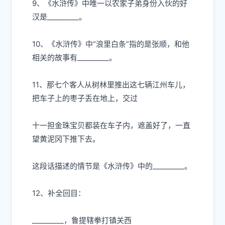
9、《
⽔
浒传》中唯
⼀
以农家
⼦
弟身份
⼊
伙的好
汉是
_________。
10、《
⽔
浒传》中“浪
⾥⽩
条”指的是张顺，和他
相关的故事有
_________。
11、那七个客
⼈
从树林
⾥
推出这七辆江州
⻋⼉
，
把
⻋⼦
上的枣
⼦
丢在地上，交过
⼗⼀
担
⾦
珠宝
⻉
都装在
⻋⼦
内，遮盖好了，
⼀
直
望
⻩
泥冈下推下去。
这段话描述的情节是《
⽔
浒传》中的
_________。
12、补全回
⽬
：
_________，鲁提辖拳打镇关
⻄