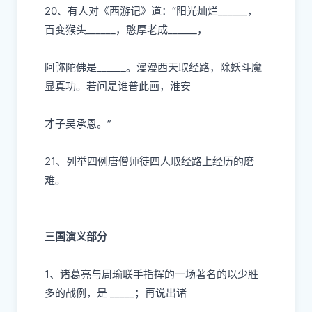
20、有
⼈
对《
⻄
游记》道：“阳光灿烂
______，
百变猴头______，憨厚
⽼
成
______，
阿弥陀佛是
______。漫漫
⻄
天取经路，除妖
⽃
魔
显真功。若问是谁普此画，淮安
才
⼦
吴承恩。”
21、列举四例唐僧师徒四
⼈
取经路上经历的磨
难。
三国演义部分
1、诸葛亮与周瑜联
⼿
指挥的
⼀
场著名的以少胜
多的战例，是
_____；再说出诸