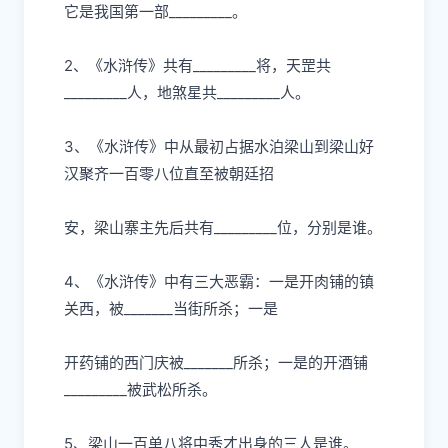
它是我国第
⼀
部
_________。
2、《
⽔
浒传》共有
_________将，天罡共
_________
⼈
，地煞星共
_________
⼈
。
3、《
⽔
浒传》中从最初占据
⽔
泊梁
⼭
到梁
⼭
好
汉聚
⻬⼀
百零
⼋
位直
⾄
被朝廷招
安，梁
⼭
寨主先后共有
_________位，分别是谁。
4、《
⽔
浒传》中有三
⼤
恶霸：
⼀
是开
⾁
铺的镇
关
⻄
，被
_______当街所杀；
⼀
是
开药铺的
⻄⻔
庆被
_______所杀；
⼀
是的开酒铺
_________被武松所杀。
5、梁
⼭⼀
百单
⼋
将中秀才出身的三
⼈
是谁。