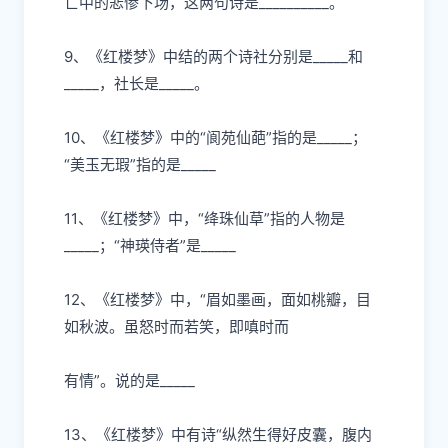
亡中的悲惨下场，这两句诗是_____
_____。
9、《红楼梦》中结的两个诗社分别是_____和
_____，社
⻓
是
_____。
10、《红楼梦》中的“阆苑仙葩”指的是_____；
“美
⽟⽆
瑕”指的是
_____
11、《红楼梦》中，“绛珠仙草”指的
⼈
物是
_____；“神瑛侍者”是_____
12、《红楼梦》中，“眉如墨画，
⾯
如桃瓣，
⽬
如秋波。虽怒时
⽽
若笑，即嗔时
⽽
有情”。说的是
_____
13、《红楼梦》中有诗“纵然
⽣
得好
⽪
囊，腹内