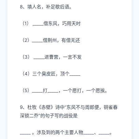
8、填
⼈
名，补
⾜
歇后语。
（
1） _____借东
⻛
，巧
⽤
天时
（
2）_____借荆州，有借
⽆
还
（
3） _____进曹营，
⼀⾔
不发
（
4）三个臭
⽪
匠，顶个
_____
（
5）_____打_____，
⼀
个愿打，
⼀
个愿挨。
9、杜牧《
⾚
壁》诗中“东
⻛
不与周郎便，铜雀春
深锁
⼆
乔”的句
⼦
写的战役是
_____ 。涉及到的两个主要
⼈
物
_____、_____。