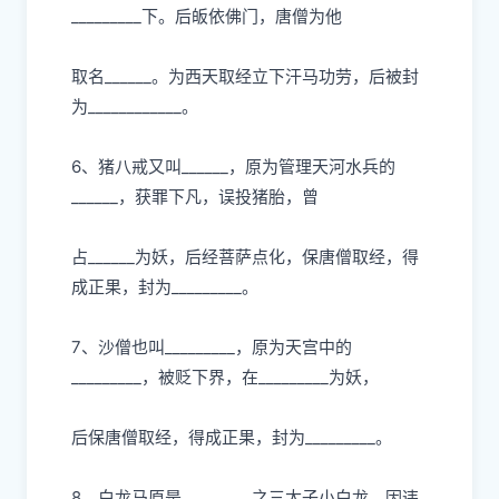
_________下。后皈依佛
⻔
，唐僧为他
取名
______。为
⻄
天取经
⽴
下汗
⻢
功劳，后被封
为
____________。
6、猪
⼋
戒
⼜
叫
______，原为管理天河
⽔
兵的
______，获罪下凡，误投猪胎，曾
占
______为妖，后经菩萨点化，保唐僧取经，得
成正果，封为_________。
7、沙僧也叫_________，原为天宫中的
_________，被贬下界，在_________为妖，
后保唐僧取经，得成正果，封为
_________。
8、
⽩⻰⻢
原是
_________之三太
⼦⼩⽩⻰
，因违