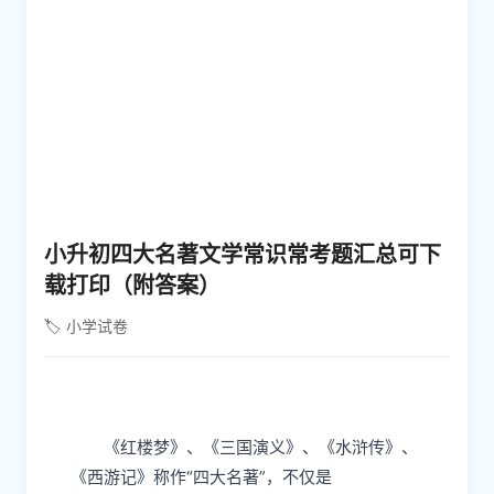
小升初四⼤名著⽂学常识常考题汇总可下
载打印（附答案）
🏷️ 小学试卷
《红楼梦》、《三国演义》、《
⽔
浒传》、
《
⻄
游记》称作“四
⼤
名著”，不仅是