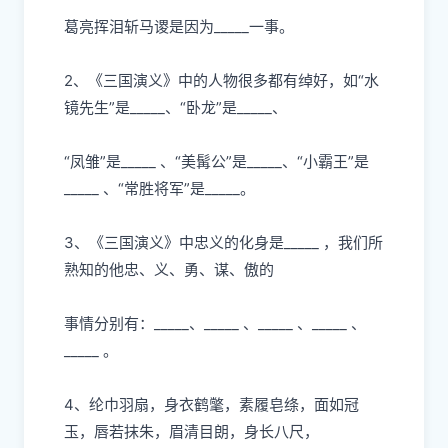
葛亮挥泪斩
⻢
谡是因为
_____
⼀
事。
2、《三国演义》中的
⼈
物很多都有绰好，如“
⽔
镜先
⽣
”是
_____、“卧
⻰
”是
_____、
“凤雏”是
_____ 、“美髯公”是_____、“
⼩
霸王”是
_____ 、“常胜将军”是_____。
3、《三国演义》中忠义的化身是_____ ，我们所
熟知的他忠、义、勇、谋、傲的
事情分别有：
_____、_____ 、_____ 、_____ 、
_____ 。
4、纶
⼱⽻
扇，身
⾐
鹤氅，素履皂绦，
⾯
如冠
⽟
，唇若抹朱，眉清
⽬
朗，身
⻓⼋
尺，