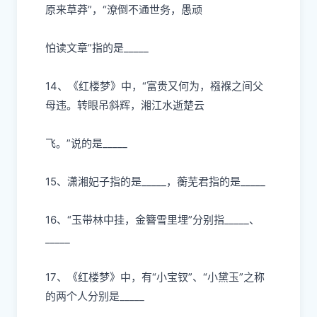
原来草莽”，“潦倒不通世务，愚顽
怕读
⽂
章”指的是
_____
14、《红楼梦》中，“富贵
⼜
何为，襁褓之间
⽗
⺟
违。转眼吊斜辉，湘江
⽔
逝楚云
⻜
。”说的是
_____
15、潇湘妃
⼦
指的是
_____，蘅芜君指的是_____
16、“
⽟
带林中挂，
⾦
簪雪
⾥
埋”分别指
_____、
_____
17、《红楼梦》中，有“
⼩
宝钗”、“
⼩
黛
⽟
”之称
的两个
⼈
分别是
_____