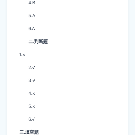
4.B
5.A
6.A
二.判断题
1.×
2.√
3.√
4.×
5.×
6.√
三.填空题