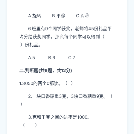
A.旋转 B.平移 C.对称
6.班里有9个同学获奖，老师将45份礼品平
均分给获奖同学，那么每个同学可以得到（
）份礼品。
A.5 B.6 C.7
二.判断题(共6题，共12分)
1.3050的两个0都读。（ ）
2.一块口香糖重3克，3块口香糖重9克。（
）
3.克和千克之间的进率是1000。
（ ）