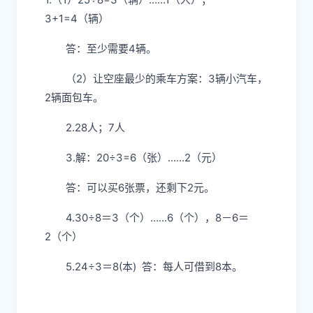
3+1=4（辆）
答：至少需要4辆。
（2）让空座最少的乘车方案：3辆小汽车，
2辆面包车。
2.28人；7人
3.解：20÷3=6（张）……2（元）
答：可以买6张票，还剩下2元。
4.30÷8＝3（个）……6（个），8－6＝
2（个）
5.24÷3＝8(本) 答：每人可借到8本。