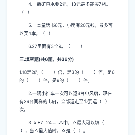
4.一瓶矿泉水要2元，13元最多能买7瓶。
（ ）
5.一本童话书6元，小明有20元钱，最多可
以买4本。（ ）
6.27里面有3个9。（ ）
三.填空题(共6题，共36分)
1.18是2的（ ）倍，是3的（ ）倍，是6
的（ ）倍，是9的（ ）倍。
2.一辆小推车一次可以运8台电风扇，现在
有29台同样的电扇，全部运走至少要运（ ）
次。
3.☆÷7=24……△中，△最大可以填（
），当△最大值时，☆是（ ）。