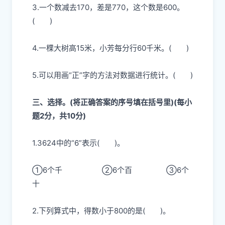
3.一个数减去170，差是770，这个数是600。
( )
4.一棵大树高15米，小芳每分行60千米。
( )
5.可以用画“正”字的方法对数据进行统计。
( )
三、选择。(将正确答案的序号填在括号里)(每小
题2分，共10分)
1.3624中的“6”表示
( )
。
①6个千
②6个百
③6个
十
2.下列算式中，得数小于800的是
( )
。