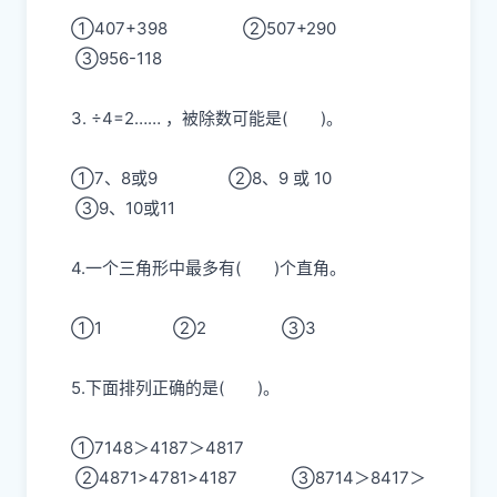
①407+398
②507+290
③956-118
3. ÷4=2…… ，被除数可能是
( )
。
①7、8或9
②8、9 或 10
③9、10或11
4.一个三角形中最多有
( )
个直角。
①1
②2
③3
5.下面排列正确的是
( )
。
①7148＞4187＞4817
②4871>4781>4187
③8714＞8417＞