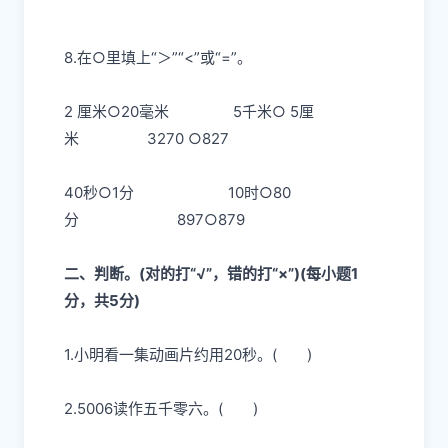
8.在○里填上“＞”“<”或“=”。
2 厘米○20毫米
5千米○ 5厘
米
3270 ○827
40秒○1分
10时○80
分
897○879
二、判断。(对的打“√”，错的打“×”)(每小题1
分，共5分)
1.小明看一集动画片约用20秒。
( )
2.5006读作五千零六。
( )