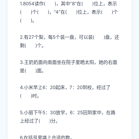
1.8054读作
( )
，其中“8”在
( )
位上，表示
( )
个
( )
，“4”在
( )
位上，表示
( )
个
( )
。
2.有27个梨，每5个装一盘，可以装
( )
盘，还
剩
( )
个。
3.王奶奶面向南面坐在院子里晒太阳，她的右面
是
( )
面。
4.小米早上6：20起床，7：20到校，经过
了
( )
时。
5.小丽下午5：30放学，6：25回到家中，在路
上经过了
( )
分。
6.在括号里填上合适的数。