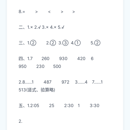
8.=
>
<
>
>
二、1.× 2.√ 3.× 4.× 5.√
三、1.
②
2.
②
3.③
4.①
5.②
四、1.7
260
930
420
6
950
230
500
2.8……1
487
972
3……4
7……1
513(竖式、验算略)
五、1.2:05
25
2:30
1
3:30
2.