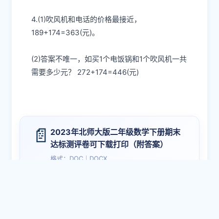
4.(1)吹风机和电话的价格最接近，
189+174=363(元)。
(2)答案不唯一，如买1个电饭锅和1个吹风机一共
需要多少元？ 272+174=446(元)
📄
2023年北师大版二年级数学下册期末
达标测评卷可下载打印（附答案）
格式：DOC｜DOCX
提取码：
y3pg
⬇ 点击下载文档
下载后，自行打印学习