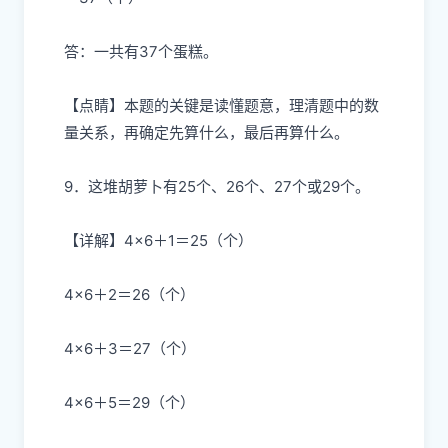
答：一共有37个蛋糕。
【点睛】本题的关键是读懂题意，理清题中的数
量关系，再确定先算什么，最后再算什么。
9．这堆胡萝卜有25个、26个、27个或29个。
【详解】4×6＋1＝25（个）
4×6＋2＝26（个）
4×6＋3＝27（个）
4×6＋5＝29（个）