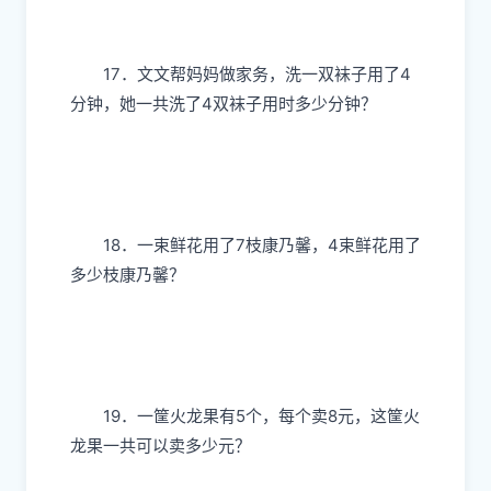
17．文文帮妈妈做家务，洗一双袜子用了4
分钟，她一共洗了4双袜子用时多少分钟？
18．一束鲜花用了7枝康乃馨，4束鲜花用了
多少枝康乃馨？
19．一筐火龙果有5个，每个卖8元，这筐火
龙果一共可以卖多少元？