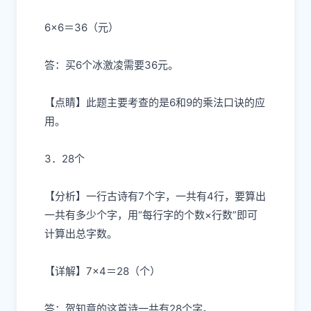
6×6＝36（元）
答：买6个冰激凌需要36元。
【点睛】此题主要考查的是6和9的乘法口诀的应
用。
3．28个
【分析】一行古诗有7个字，一共有4行，要算出
一共有多少个字，用“每行字的个数×行数”即可
计算出总字数。
【详解】7×4＝28（个）
答：贺知章的这首诗一共有28个字。