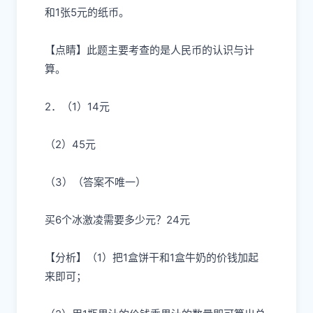
和1张5元的纸币。
【点睛】此题主要考查的是人民币的认识与计
算。
2．（1）14元
（2）45元
（3）（答案不唯一）
买6个冰激凌需要多少元？24元
【分析】（1）把1盒饼干和1盒牛奶的价钱加起
来即可；