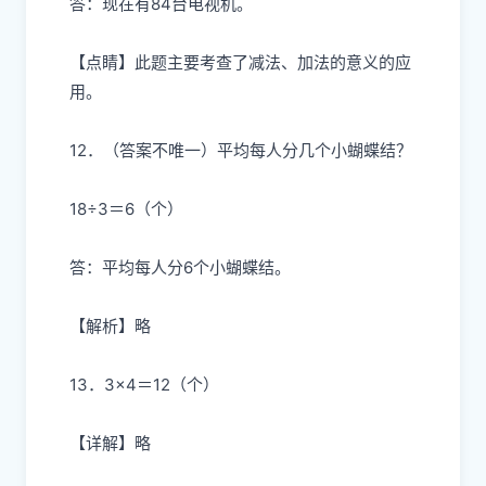
答：现在有84台电视机。
【点睛】此题主要考查了减法、加法的意义的应
用。
12．（答案不唯一）平均每人分几个小蝴蝶结？
18÷3＝6（个）
答：平均每人分6个小蝴蝶结。
【解析】略
13．3×4＝12（个）
【详解】略