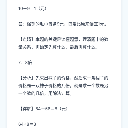
10－9＝1（元）
答：促销的毛巾每条9元，每条比原来便宜1元。
【点睛】本题的关键是读懂题意，理清题中的数
量关系，再确定先算什么，最后再算什么。
7．8倍
【分析】先求出袜子的价格，然后求一条裙子的
价格是一双袜子价格的几倍，就是求一个数是另
一个数的几倍，用除法计算。
【详解】64－56＝8（元）
64÷8＝8