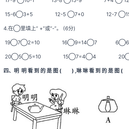
17-9 ◯10-1 13-8 ◯15-9 7+4 ◯ 12
15-6◯3+5 12-5 ◯7+0 12-7 ◯15
4.在◯里填上“ +”或“-”。 (6分)
19◯7◯2=10 16◯9=14◯7 6◯6=
20◯5◯5=10 15◯7=4◯4 20◯1
四、明 明 看 到 的 是 图 ( ) ,琳 琳 看 到 的 是 图 (