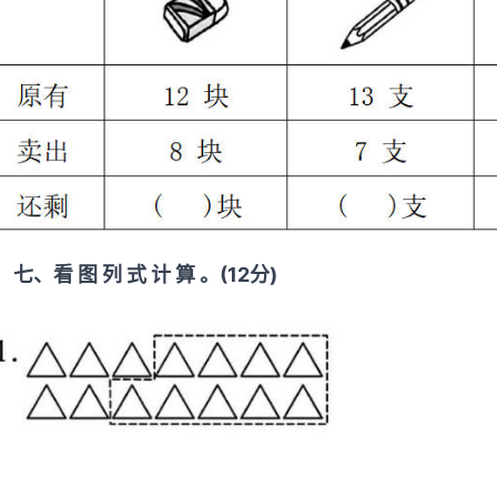
七、看 图 列 式 计 算 。(12分)