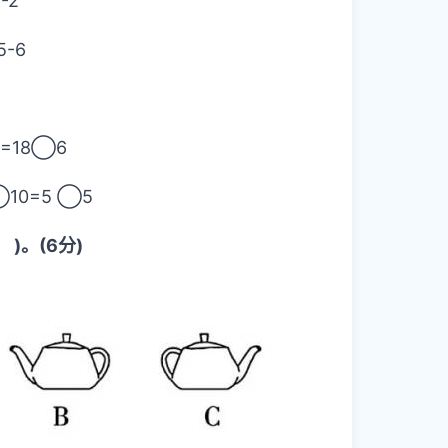
-2
-6
18◯6
0=5 ◯5
 )。(6分)