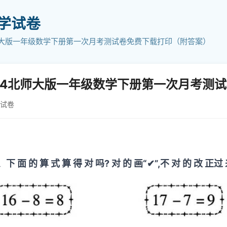
小学试卷
师大版一年级数学下册第一次月考测试卷免费下载打印（附答案）
24北师大版一年级数学下册第一次月考测
学试卷
下 面 的 算 式 算 得 对 吗? 对 的 画“✔”,不 对 的 改 正过