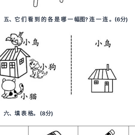
五、它 们 看 到 的 各 是 哪 一 幅图? 连 一 连 。(6分)
六、填 表 格。 (8分)