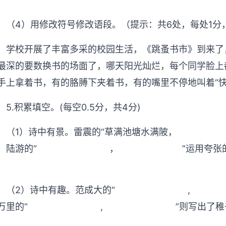
（4）用修改符号修改语段。（提示：共6处，每处1分
学校开展了丰富多采的校园生活，《跳蚤书市》到来了
最深的要数换书的场面了，哪天阳光灿烂，每个同学脸上
手上拿着书，有的胳膊下夹着书，有的嘴里不停地叫着“快
5.积累填空。(每空0.5分，共4分)
（1）诗中有景。雷震的“草满池塘水满陂，
；陆游的“
，
”运用夸
。
（2）诗中有趣。范成大的“
,
万里的“
,
”则写出了