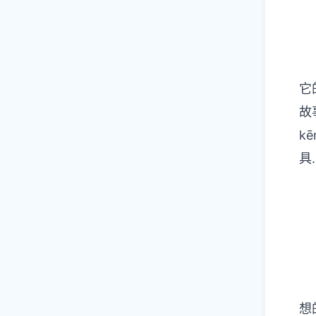
它
故
k
具
）
想