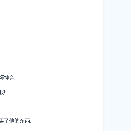
领神会。
服!
买了他的东西。