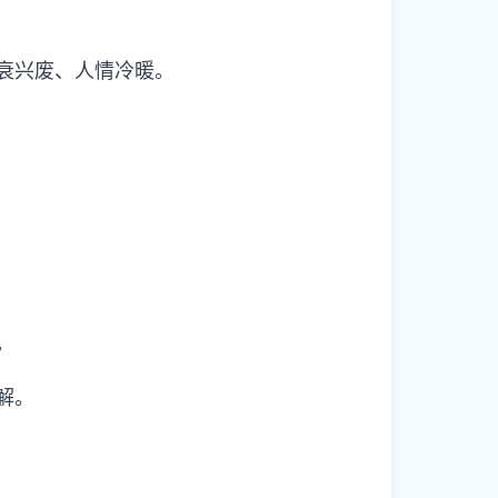
）
盛衰兴废、人情冷暖。
。
解。