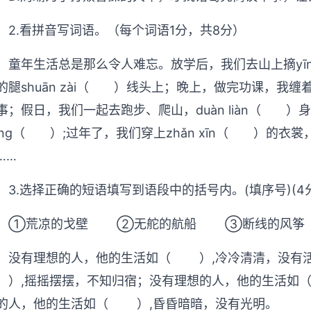
2.看拼音写词语。（每个词语1分，共8分）
童年生活总是那么令人难忘。放学后，我们去山上摘yīng
的腿shuān zài（ ）线头上；晚上，做完功课，我缠着
事；假日，我们一起去跑步、爬山，duàn liàn（ ）身体，
ēng（ ）;过年了，我们穿上zhǎn xīn（ ）的衣裳，
……
3.选择正确的短语填写到语段中的括号内。(填序号)(4
①荒凉的戈壁 ②无舵的航船 ③断线的风筝
没有理想的人，他的生活如（ ）,冷冷清清，没有
,摇摇摆摆，不知归宿；没有理想的人，他的生活如（
的人，他的生活如（ ）,昏昏暗暗，没有光明。