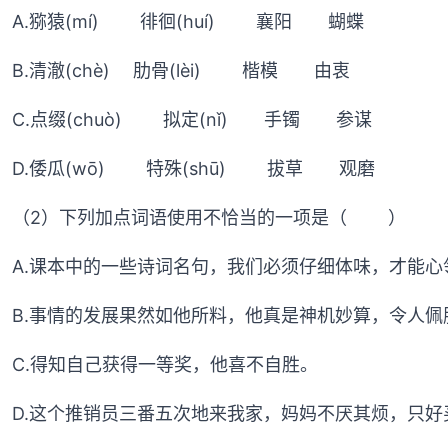
A.猕猿(mí) 徘徊(huí) 襄阳 蝴蝶
B.清澈(chè) 肋骨(lèi) 楷模 由衷
C.点缀(chuò) 拟定(nǐ) 手镯 参谋
D.倭瓜(wō) 特殊(shū) 拔草 观磨
（2）下列加点词语使用不恰当的一项是（ ）
A.课本中的一些诗词名句，我们必须仔细体味，才能心
B.事情的发展果然如他所料，他真是神机妙算，令人佩
C.得知自己获得一等奖，他喜不自胜。
D.这个推销员三番五次地来我家，妈妈不厌其烦，只好