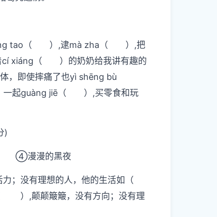
 tao（ ）,逮mà zha（ ）,把
cí xiáng（ ）的奶奶给我讲有趣的
即使摔痛了也yì shēng bù
一起guàng jiē（ ）,买零食和玩
分)
 ④漫漫的黑夜
活力；没有理想的人，他的生活如（
 ）,颠颠簸簸，没有方向；没有理