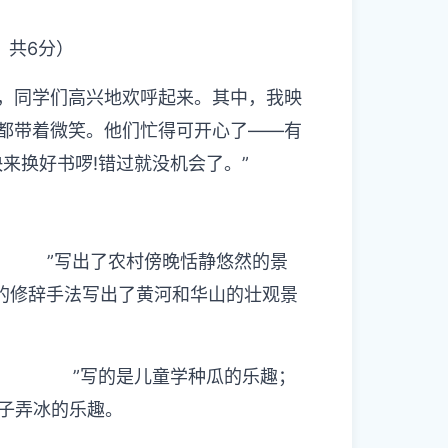
，共6分）
，同学们高兴地欢呼起来。其中，我映
都带着微笑。他们忙得可开心了——有
来换好书啰!错过就没机会了。”
”写出了农村傍晚恬静悠然的景
张的修辞手法写出了黄河和华山的壮观景
”写的是儿童学种瓜的乐趣；
稚子弄冰的乐趣。