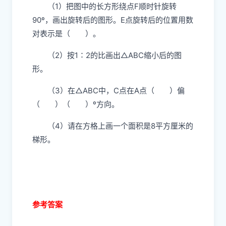
（1）把图中的长方形绕点F顺时针旋转
90º，画出旋转后的图形。E点旋转后的位置用数
对表示是（ ）。
（2）按1∶2的比画出△ABC缩小后的图
形。
（3）在△ABC中，C点在A点（ ）偏
（ ）（ ）º方向。
（4）请在方格上画一个面积是8平方厘米的
梯形。
参考答案