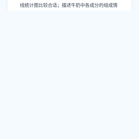
线统计图比较合适；描述牛奶中各成分的组成情
况，用扇形统计图比较合适。
【点睛】此题应根据条形统计图、折线统计图、
扇形统计图各自的特点进行解答。
更多答案请自行下载免费文档（文档正规渠道存
储，请放心下载，免费下载）
📄
苏教版2024小升初分班考数学模拟预
测卷免费下载打印（附答案）
格式：DOC｜DOCX
提取码：
uxg7