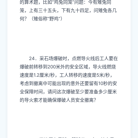
的算术题，比如“鸡兔同笼”问题：今有雉兔同
笼，上有三十五头，下有九十四足，问雉兔各几
何？（雉俗称“野鸡”）
24．采石场爆破时，点燃导火线后工人要在
爆破前转移到200米外的安全区域，导火线燃烧
速度是1.2厘米/秒，工人转移的速度是5米/秒，
考虑到撤离中可能出现的意外还要留有10秒的安
全保障时间，请问这次爆破至少要准备多少厘米
的导火索才能确保爆破人员安全撤离？