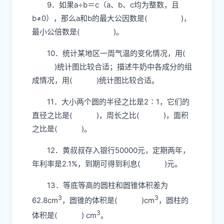
9．如果a÷b＝c（a、b、c均为整数，且
b≠0），那么a和b的最大公因数是( )，
最小公倍数是( )。
10．统计某地区一周气温的变化情况，用(
)统计图比较合适；描述牛奶中各成分的组
成情况，用( )统计图比较合适。
11．大小两个圆的半径之比是2∶1，它们的
直径之比是( )，周长之比( )，面积
之比是( )。
12．黄叔叔存入银行50000元，定期两年，
年利率是2.1%，到期可得到利息( )元。
13．等底等高的圆柱和圆锥体积差为
3
3
62.8cm
，圆锥的体积是( )cm
，圆柱的
3
体积是( ) cm
。