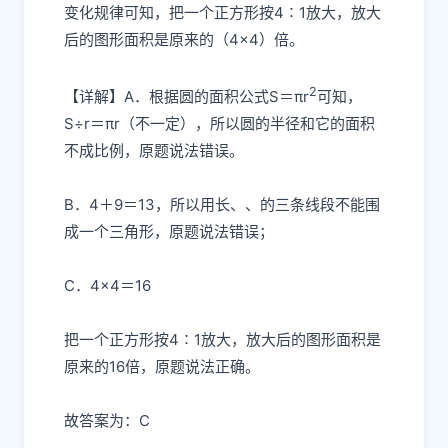
变化规律可知，把一个正方形按4∶1放大，放大
后的图形面积是原来的（4×4）倍。
2
【详解】A．根据圆的面积公式S＝πr
可知，
S÷r＝πr（不一定），所以圆的半径和它的面积
不成比例，原题说法错误。
B．4＋9＝13，所以用长
、
、
的三条线段不能围
成一个三角形，原题说法错误；
C．4×4＝16
把一个正方形按4∶1放大，放大后的图形面积是
原来的16倍，原题说法正确。
故答案为：C