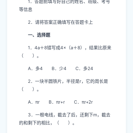
1．答题前填写好自己的姓名、班级、考号
等信息
2．请将答案正确填写在答题卡上
一、选择题
1．4a＋8错写成4×（a＋8），结果比原来
（ ）。
A．多4 B．少4 C．多24
2．一块半圆铁片，半径是r，它的周长是
（ ）。
A．πr B．πr+r C．πr+2r
3．一根电线，截去了后，还剩下m，截去
的和剩下的相比，（ ）。