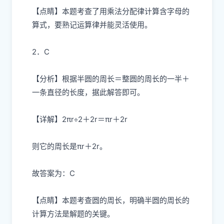
【点睛】本题考查了用乘法分配律计算含字母的
算式，要熟记运算律并能灵活使用。
2．C
【分析】根据半圆的周长＝整圆的周长的一半＋
一条直径的长度，据此解答即可。
【详解】2πr÷2＋2r＝πr＋2r
则它的周长是πr＋2r。
故答案为：C
【点睛】本题考查圆的周长，明确半圆的周长的
计算方法是解题的关键。