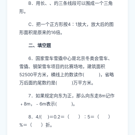
B．用长、、的三条线段可以围成一个三角
形。
C．把一个正方形按4∶1放大，放大后的图
形面积是原来的16倍。
二、填空题
6．国家雪车雪撬中心是北京冬奥会雪车、
雪撬、钢架雪车项目的比赛场地，建筑面积
52500
平方米，横线上的数读作( )，省略
万后面的尾数约是( )万平方米。
7．如果规定向东为正，那么向东走8m记作
﹢8m，﹣6m表示( )。
8．4/( )＝0.2＝（ ）∶5＝（ ）
%＝（ ）折。