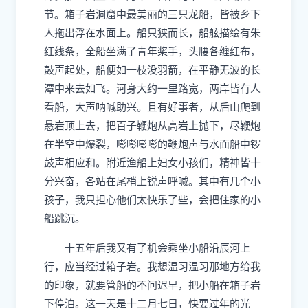
节。箱子岩洞窟中最美丽的三只龙船，皆被乡下
人拖出浮在水面上。船只狭而长，船舷描绘有朱
红线条，全船坐满了青年桨手，头腰各缠红布，
鼓声起处，船便如一枝没羽箭，在平静无波的长
潭中来去如飞。河身大约一里路宽，两岸皆有人
看船，大声呐喊助兴。且有好事者，从后山爬到
悬岩顶上去，把百子鞭炮从高岩上抛下，尽鞭炮
在半空中爆裂，嘭嘭嘭嘭的鞭炮声与水面船中锣
鼓声相应和。附近渔船上妇女小孩们，精神皆十
分兴奋，各站在尾梢上锐声呼喊。其中有几个小
孩子，我只担心他们太快乐了些，会把住家的小
船跳沉。
十五年后我又有了机会乘坐小船沿辰河上
行，应当经过箱子岩。我想温习温习那地方给我
的印象，就要管船的不问迟早，把小船在箱子岩
下停泊。这一天是十二月七日，快要过年的光