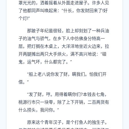
罩光光的，洒着摇着从外面走进屋子。许多人见
了他都同声叫唤起来：“什长，你发财回来了!好
个灯!”
那跛子年纪虽很轻，脸上却刻划了一种兵油
子的油气与骄气，在乡下人中仿佛身分特高一
层。把灯搁在木桌上，大洋洋地坐近火边来，拉
开两腿摊出两只大手烘火，满不高兴地说：“碰
鬼，运气坏，什么都完了。”
“船上老八说你发了财，瞒我们。怕我们开
借。”
“发了财，哼。用得着瞒你们?本钱去七角，
桃源行市只一块零，除了上下开销，二百两货有
什么捞头，我问你。”
原来这个青年汉子，是个打鱼人的独生子。