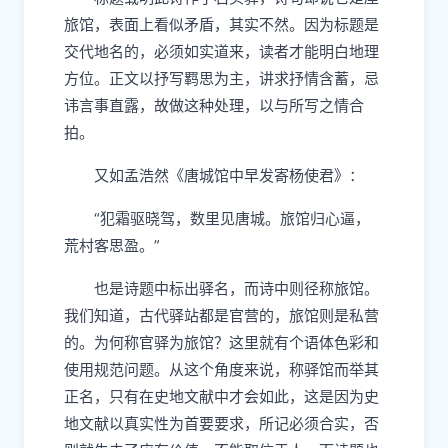
旅馆，表面上看似矛盾，其实不然。因为标题是
交代地名的，必须如实道来，读者才能明白地理
方位。正文以抒写羁思为主，讲求抒情含蓄，忌
讳言事直露，故做这种处理，以与所写之情合
拍。
又如孟浩然《唐城馆中早发寄杨使君》：
“犯霜驱晓驾，数里见唐城。旅馆归心逼，
荒村客思盈。”
也是诗题中标出驿名，而诗中则径称旅馆。
我们知道，古代驿站都是官营的，旅馆则是私营
的。为何称官驿为旅馆？这里就有个语体色彩和
使用规范问题。从这个角度来说，称驿馆而举其
正名，只有在史地文献中才会如此，这是因为史
地文献以真实性为首要要求，所记必须合实，否