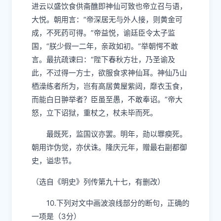
进云以盛饮食供斋醮即神仙可致也帝立召与语，
大悦。朝用言：“帝深居无与外人接，则黄金可
成，不死药可得。”帝益悦，谕廷臣令太子监
国，“朕少假一二年，亲政如初。”举朝愕不敢
言。最抗疏谏曰：“陛下春秋方壮，乃圣谕及
此，不过得一方士，欲服食求神仙耳。神仙乃山
栖澡练者所为，岂有高居黄屋紫闼，靡衣玉食，
而能白日翀举者？臣虽至愚，不敢奉诏。”帝大
怒，立下诏狱，重杖之，杖未毕而死。
最既死，监国议亦罢。明年，勋以罪瘐死。
朝用诈伪觉，亦伏诛。隆庆元年，赠最右副都御
史，谥忠节。
（选自《明史》列传第九十七，有删改）
10.下列对文中画波浪线部分的断句，正确的
一项是（3分）