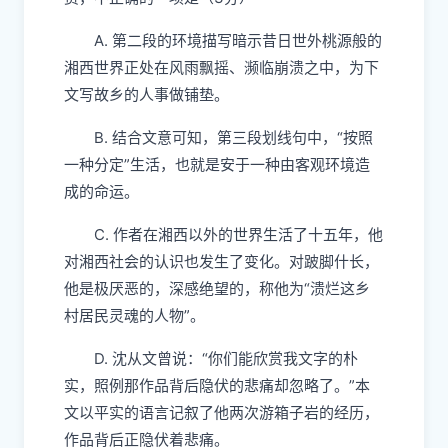
A. 第二段的环境描写暗示昔日世外桃源般的
湘西世界正处在风雨飘摇、濒临崩溃之中，为下
文写故乡的人事做铺垫。
B. 结合文意可知，第三段划线句中，“按照
一种分定”生活，也就是安于一种由客观环境造
成的命运。
C. 作者在湘西以外的世界生活了十五年，他
对湘西社会的认识也发生了变化。对跛脚什长，
他是极厌恶的，深感绝望的，称他为“溃烂这乡
村居民灵魂的人物”。
D. 沈从文曾说：“你们能欣赏我文字的朴
实，照例那作品背后隐伏的悲痛却忽略了。”本
文以平实的语言记叙了他两次游箱子岩的经历，
作品背后正隐伏着悲痛。