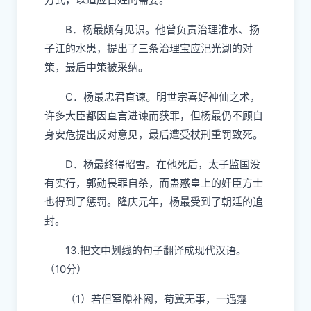
B．杨最颇有见识。他曾负责治理淮水、扬
子江的水患，提出了三条治理宝应汜光湖的对
策，最后中策被采纳。
C．杨最忠君直谏。明世宗喜好神仙之术，
许多大臣都因直言进谏而获罪，但杨最仍不顾自
身安危提出反对意见，最后遭受杖刑重罚致死。
D．杨最终得昭雪。在他死后，太子监国没
有实行，郭勋畏罪自杀，而蛊惑皇上的奸臣方士
也得到了惩罚。隆庆元年，杨最受到了朝廷的追
封。
13.把文中划线的句子翻译成现代汉语。
（10分）
（1）若但窒隙补阙，苟冀无事，一遇霪