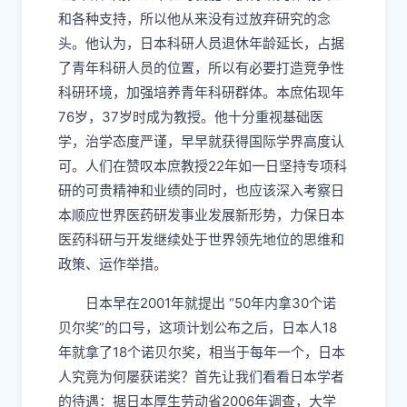
和各种支持，所以他从来没有过放弃研究的念
头。他认为，日本科研人员退休年龄延长，占据
了青年科研人员的位置，所以有必要打造竞争性
科研环境，加强培养青年科研群体。本庶佑现年
76岁，37岁时成为教授。他十分重视基础医
学，治学态度严谨，早早就获得国际学界高度认
可。人们在赞叹本庶教授22年如一日坚持专项科
研的可贵精神和业绩的同时，也应该深入考察日
本顺应世界医药研发事业发展新形势，力保日本
医药科研与开发继续处于世界领先地位的思维和
政策、运作举措。
日本早在2001年就提出 “50年内拿30个诺
贝尔奖”的口号，这项计划公布之后，日本人18
年就拿了18个诺贝尔奖，相当于每年一个，日本
人究竟为何屡获诺奖？首先让我们看看日本学者
的待遇：据日本厚生劳动省2006年调查，大学