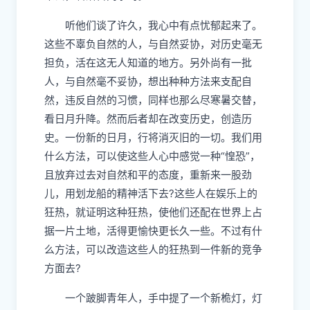
听他们谈了许久，我心中有点忧郁起来了。
这些不辜负自然的人，与自然妥协，对历史毫无
担负，活在这无人知道的地方。另外尚有一批
人，与自然毫不妥协，想出种种方法来支配自
然，违反自然的习惯，同样也那么尽寒暑交替，
看日月升降。然而后者却在改变历史，创造历
史。一份新的日月，行将消灭旧的一切。我们用
什么方法，可以使这些人心中感觉一种“惶恐”，
且放弃过去对自然和平的态度，重新来一股劲
儿，用划龙船的精神活下去?这些人在娱乐上的
狂热，就证明这种狂热，使他们还配在世界上占
据一片土地，活得更愉快更长久一些。不过有什
么方法，可以改造这些人的狂热到一件新的竞争
方面去?
一个跛脚青年人，手中提了一个新桅灯，灯