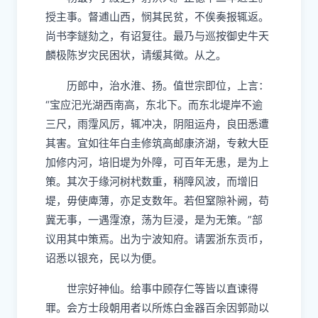
授主事。督逋山西，悯其民贫，不俟奏报辄返。
尚书李鐩劾之，有诏复往。最乃与巡按御史牛天
麟极陈岁灾民困状，请缓其徵。从之。
历郎中，治水淮、扬。值世宗即位，上言：
“宝应汜光湖西南高，东北下。而东北堤岸不逾
三尺，雨霪风厉，辄冲决，阴阻运舟，良田悉遭
其害。宜如往年白圭修筑高邮康济湖，专敕大臣
加修内河，培旧堤为外障，可百年无患，是为上
策。其次于缘河树杙数重，稍障风波，而增旧
堤，毋使庳薄，亦足支数年。若但窒隙补阙，苟
冀无事，一遇霪潦，荡为巨浸，是为无策。”部
议用其中策焉。出为宁波知府。请罢浙东贡币，
诏悉以银充，民以为便。
世宗好神仙。给事中顾存仁等皆以直谏得
罪。会方士段朝用者以所炼白金器百余因郭勋以