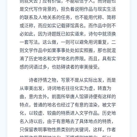
则就失去了应有价值，不能取信于人。而诗题也
是交代写作背景的，担负着说明作品与现实生活
的联系及人地关系的任务，也不能用代称、简称
或泛称，而应如实记载驿馆真名。而作品中则不
必如此，因为诗题既已如实道来，诗句中就须换
一套写法。这么做，一则可以避免用词重复，二
则文学作品中如果事事处处如实照搬，那也就混
淆了历史地名和文学地名的界限。而且，具有实
感的词语过多，也妨碍读者的审美接受。
诗者抒情之物，写景不是从实际出发，而是
从审美出发，诗词地名往往化实为虚，转直为
曲，意内言外。前面所举唐人馆驿诗便有这样的
特点，普通的地名也经过了有意的渲染，被文学
化，以较虚、较曲的特质进入文学作品。历史地
名入诗以后，由于有意略去了具体地点的特质，
只保留表明事物性质类别的关键词，这样，作者