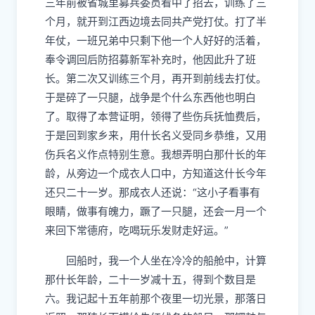
三年前被省城里募兵委员看中了招去，训练了三
个月，就开到江西边境去同共产党打仗。打了半
年仗，一班兄弟中只剩下他一个人好好的活着，
奉令调回后防招募新军补充时，他因此升了班
长。第二次又训练三个月，再开到前线去打仗。
于是碎了一只腿，战争是个什么东西他也明白
了。取得了本营证明，领得了些伤兵抚恤费后，
于是回到家乡来，用什长名义受同乡恭维，又用
伤兵名义作点特别生意。我想弄明白那什长的年
龄，从旁边一个成衣人口中，方知道这什长今年
还只二十一岁。那成衣人还说：“这小子看事有
眼睛，做事有魄力，蹶了一只腿，还会一月一个
来回下常德府，吃喝玩乐发财走好运。”
回船时，我一个人坐在冷冷的船舱中，计算
那什长年龄，二十一岁减十五，得到个数目是
六。我记起十五年前那个夜里一切光景，那落日