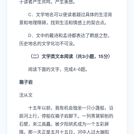
于读者产生共鸣，产生美感。
C．文学地名可以使读者越过具体的生活背
景和地理障碍，找到生活和情感上的契合点。
D．文中的戴诗和孟诗都表达了羁旅之愁，
历史地名的文学化功不可没。
（二）文学类文本阅读（共3小题，15分）
阅读下面的文字，完成4-6题。
箱子岩
沈从文
十五年以前，我有机会独坐一只小篷船，沿
辰河上行，停船在箱子岩脚下。一列青黛崭削的
石壁，夹江高矗，被夕阳烘炙成为一个五彩屏
障。那一天正是五月十五日，河中人过大端阳