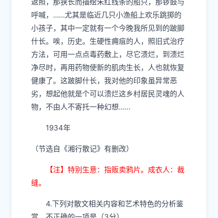
返照，那狭长而描绘朱红线条的船只，那锣鼓与
呼喊，……尤其是临近几只小渔船上欢乐跳掷的
小孩子，其中一定就有一个今晚我所见到的跛脚
什长。唉，历史。生硬性痈疽的人，照旧式治疗
方法，可用一点点毒药敷上，尽它溃烂，到溃烂
净尽时，再用药物使新的肌肉生长，人也就恢复
健康了。这跛脚什长，我对他的印象虽异常恶
劣，想起他就是个可以溃烂这乡村居民灵魂的人
物，不由人不寄托一种幻想……
1934年
（节选自《湘行散记》有删改）
【注】特别生意：指贩卖鸦片。成衣人：裁
缝。
4.下列对散文相关内容和艺术特色的分析鉴
赏，不正确的一项是（3分）