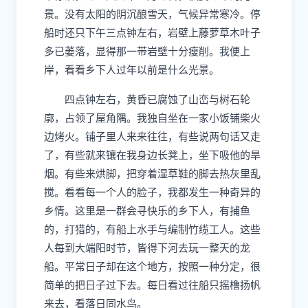
景。没有太阳的阴沉酿雪天，气候异常寒冷。停
船时还只下午三点钟左右，岩壁上藤萝草木叶子
多已萎落，显得那一带岩壁十分瘦削。我便上
岸，看看乡下人过年以前是什么光景。
四点钟左右，黄昏已腐蚀了山峦与树石轮
廓，占领了屋角隅。我独自坐在一家小饭铺柴火
边烤火。铺子里人来来往往，有些说两句话又走
了，有些就来镶在我身边长凳上，坐下吸他的旱
烟。有些来烘脚，把穿着湿草鞋的脚去热灰里乱
搅。看看每一个人的脸子，我都发生一种奇异的
乡情。这里是一群会寻快乐的乡下人，有捕鱼
的，打猎的，有船上水手与编制竹缆工人。这些
人每到大端阳时节，皆得下河去玩一整天的龙
船。平常日子却在这个地方，按照一种分定，很
简单的把日子过下去。每日看过往船只摇橹扬帆
来去，看落日同水鸟。