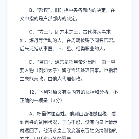
B．“部议”，旧时指中央各部内的决定。在
文中指的是户部部内的决定。
C．“方士”，即方术之士，古代称从事求
仙、炼丹等活动的人，在周朝被赐予同名官职。
后来泛指从事医、卜、星、相类职业的人。
D．“监国”，通常是指皇帝外出时，由一重
要人物（例如太子）留守宫廷处理国事。也指君
主未能亲政，由他人代理朝政。
12．下列对原文有关内容的概括和分析，不
正确的一项是（3分）
A．杨最体恤百姓。他到山西催缴租税，看
到百姓的贫困状况，于心不忍，没有向皇上请示
就返回了。他请求皇上改变浙东百姓交纳财物的
方式，以适应百姓的需要。