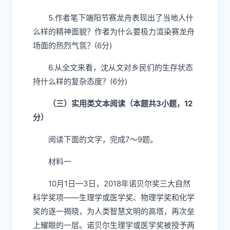
5.作者笔下端阳节赛龙舟表现出了当地人什
么样的精神面貌？作者为什么要极力渲染赛龙舟
场面的热烈气氛？(6分)
6.从全文来看，沈从文对乡民们的生存状态
持什么样的复杂态度？(6分)
（三）实用类文本阅读（本题共3小题，12
分）
阅读下面的文字，完成7～9题。
材料一
10月1日—3日，2018年诺贝尔奖三大自然
科学奖项——生理学或医学奖、物理学奖和化学
奖的逐一揭晓，为人类智慧文明的高塔，再次垒
上耀眼的一层。诺贝尔生理学或医学奖被授予两