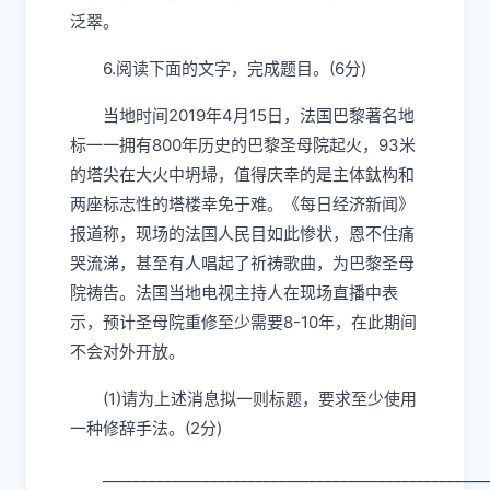
泛翠。
6.
阅读下面的文字，完成题
目
。
(6
分
)
当地时间
2019
年
4
月
15
日，法国巴黎著名地
标一一拥有
800
年历史的巴黎圣母院起火，
93
米
的塔尖在大火中坍埽，值得庆幸的是主体鈦构和
两座标志性的塔楼幸免于难。《每日经济新闻》
报道称，现场的法国人民目如此惨状，恩不住痛
哭流涕，甚至有人唱起了祈祷歌曲，为巴黎圣母
院祷告。法国当地电视主持人在现场直播中表
示，预计圣母院重修至少需要
8-10
年，在此期间
不会对外开放。
(1)
请为上述消息拟一则标题，要求至少使用
一种修辞手法。
(2
分
)
__________________________________________________