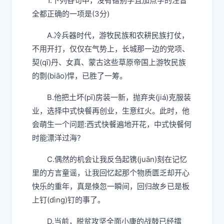
1.
下列各句中，没有错别字且加点字的注音
全都正确的一项是
(3
分
)
A.
冷兵器时代，游牧民族和农耕民族打仗，
不用开打，仅仅在气势上，长城那一边的党项、
契
(
qī
)
丹、女真、蒙古这些草原帝国上游牧民族
的
剽
(bi
ā
o)
悍，已胜了一筹。
B.
他把土坏
(p
ī
)
房装一新，抛弃
夹
(j
iá
)
克服装
业，选择中式快餐再创业，生意红火。此时，
他
会萌生一个问题
:
西式快餐遍地开花，中式快餐何
时能漂洋过海
?
C.
偶然的机会让我反刍起
镌
(ju
ā
n)
刻在记忆
里的方言童谣，让我回忆起那个物质匮乏却开心
快乐的重年，真是倏忽一瞬间，回归故乡已是板
上
钉
(d
ì
ng)
钉的事了。
D.
当前，脱贫攻坚全面小康的战鼓已经
擂