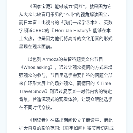
《国家宝藏》能够成カ“网红”，就是国为它
从大众比较喜用乐见的“へ卦”的视角解读国宝，
而日本富士电视台的《我们一起学艺木》、英数
字頻道CBBC的《 Horrible History》能够在本
土火热，也是因为他们将高冷的文化用喜的形式
星现在观众面前。
以色列 Armoza的益智答题美文化节目
《Whos asking》，通过让观众提问的方式来增
强观众的参与，节目里选手需要作答的问题全部
来自环形大屏上的场外观众。而德国的《 Time
Travel Show》则通过复原某一时代内客的特定
背景，营造沉浸式的观看体验，让观众跟随选手
在不同时代穿梭。
《朗读者》在播出期间设立了朗读亭，借此
扩大自身的影响范国:《见字如画》将节目切割成