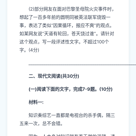
(2)
部分网友在面对巴黎圣母院火灾事件时，
想起了一百多年前的圆明同被英法联军烧毁一
事，表达了类似
“
因果循环，报应不爽
”
的观点。
如某网友说
“
天道有轮回，苍天饶过谁
”
。请针对
这个观点，写一段评述性文字。不超过
100
个
字。
(4
分
)
__________________________________________________
二、现代文阅读
(
共
30
分
)
(
一
)
阅读下面的文字，完成
7-9
题。
(10
分
)
材料一
:
知识奏综艺一直都是电视台的杀手偶，隔三
五来一次，总不会错。