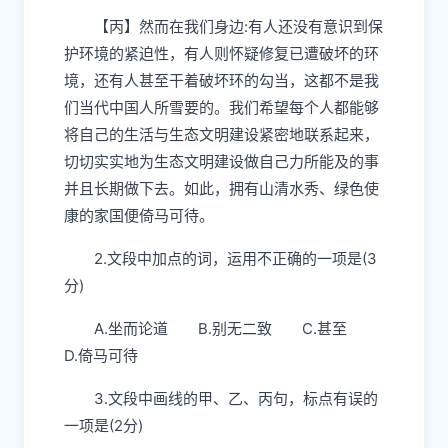
【丙】
然而在我们身边
:
有人还没有意识到保
护环境的紧迫性，有人则怀疑修复已遭破坏的环
境，还有人
甚至
干
着破坏环的勾当，这都不是我
们当代中国人所雪要的
。我们希望每个人都能够
将自己的生活与生态文明建设紧密地联系起来，
切切实实地为生态文明建设做自己力所能及的事
并且长期做下去。如此，拥有山清水秀、绿色使
康的家国便
倚马可待
。
2.
文段中加点的词，运用不正确的一项是
(3
分
)
A.
坐而论道
B.
别无二致
C.
甚至
D.
倚马可待
3.
文段中画线的甲、乙、丙句，标点有误的
一项是
(2
分
)