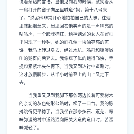
说着亲热的言语。当他见到我的时候，就笑着从
一扇打开的窗子向屋里喊道:“妈，第十八号来
了。”说
罢
他非常开心地拍拍自己的大腿，往烟
里栽起烟丝来，屋里回答他笑声的是一声响亮的
咕咕声，一个脸膛棕红、精神饱满的女人在窗框
里闪现了一秒钟，她的面孔像一块油亮亮的煎
饼。我马上转过身去，经过水坑、鸡群和嗄嗄喊
叫的
鹅
群向后
奔
去。我像疯了似的跑得飞快，手
提包紧紧地
夹
在臂下。当我又到达
衬
中道路时，
这才放慢脚步，从半小时前登上的山上又走下
去。
当我重又见到我脚下那条两边长着可
爱
树木
的亲切的灰色蛇形公路时，松了一口气。我的脉
搏跳得更平稳了，当我坐在那条多石、
荒芜
、
霉
味弥漫的
衬
中道路通向阳关大道的道口时，
苦涩
味减轻了。