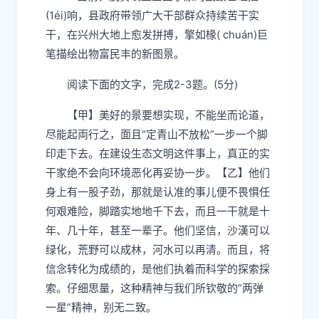
(1
éi
)
响，县政府带领广大干部群众持续苦干实
干，在兴州大地上愈发拼搏，擎如
椽
( chu
á
n)
巨
笔描绘出物富民丰的新图景。
阅读下面的文字，完成
2-3
题。
(5
分
)
【
甲】
美好的景要想实现，不能
坐
而论
道
，
尽能起両行之，面且
“
定青山不放松
”
一步
一
个脚
印走下去。在建设生态文明这件事上，真正的实
干家绝不会向环境恶化再妥协一步。【乙】他们
身上有一股子
劲
，那就是认准的事
儿
便不畏惧任
何艰难险，脚踏实地地千下去，而且一
干
就是
十
年、
几
十年，
甚至
一
辈
子
。他们坚信，沙漢可以
绿化，荒野可以成林，河水可以再清。而且，将
信念转化为成绩的，是他们执着而科学的
探索
採
索。
仔细
思量，这种精神与我们所钦
敬
的
“
两弹
一星
”
精神，
别无二致
。