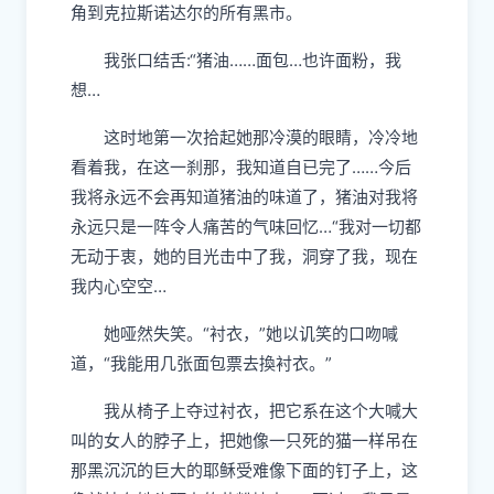
角到克拉斯诺达尔的所有黑市。
我张口结舌:“猪油……面包…也许面粉，我
想…
这时地第一次拾起她那冷
漠
的眼睛，冷冷地
看着我，在这一
刹那
，我知道自已完了……今后
我将永远不会再知道猪油的味道了，猪油对我将
永远只是一阵令人痛苦的气味回忆…“我对一切都
无动于衷，
她
的
目
光击中了我，洞穿了我，现在
我内心空空…
她
哑然失笑。“衬衣，”
她
以讥笑的口吻喊
道，“我能用几张面包票去換衬衣。”
我从椅子上夺过衬衣，把它系在这个大喊大
叫的女人的
脖
子上，把她像一只死的猫一样吊在
那黑沉沉的巨大的
耶稣
受难像下面的钉子上，这