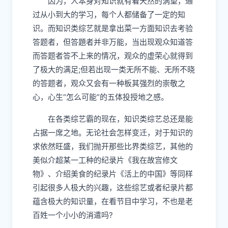
因为，人本身对知识就有着天然的涡望，通
过从小到大的学习，每个人都储备了一定的知
识。而知识类综艺就是拿出菜一方面知识去考验
答题者，但答題者并非万能，当出现观众知道答
而答题者答不上来的情况，观众的虚荣心就得到
了极大的满足
;
但若出现一类无所不能、无所不晓
的答题者，观众又会有一种板其强烈的崇敬之
心，心生
“
怎么可能
”的五体投授地之感。
在各类综艺霸的现在，知识类综艺总还是能
占据一席之地。无论社会怎样变迁，对于知识的
求依然旺盛，我们抛开那些比界类综艺，其他的
美似介超某一工种的纪录片《我在故宫修文
物》、介绍美食的纪录片《活上的中国》等同样
引起很多人极大的兴趣，这些综艺或者纪录片都
蕴含极大的知识量，在看节目中学习，不也是老
百姓一个小小的消遣吗?