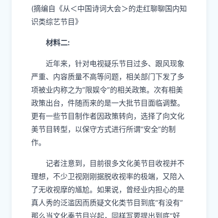
(摘编自《从＜中国诗词大会＞的走红聊聊国内知
识类综艺节目》
材料二:
近年来，针对电视疑乐节目过多、跟风现象
严重、内容质量不高等问题，相关部门下发了多
项被业内称之为“限娱令”的相关政策。次有相美
政策出台，件随而来的是一大批节目面临调整。
更有一些节目制作者因政策转向，选择了向文化
美节目转型，以保守方式进行所谓“安全”的制
作。
记者注意到，目前很多文化美节目收视并不
理想，不少卫视刚刚据脱收视率的极端，又陪入
了无收视摩的馗尬。如果说，曾经业内担心的是
真人秀的泛滥因而质疑文化类节目到底“有没有”
那么当文化奏节目兴起，同样写要提出到底“好