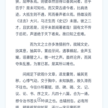
狭，屈伸系焉。则彼卓然自得以奋其间者，合乎
否乎？是未可知也。
而又荣古虐今者，比肩迭
迹，大抵生则不遇，死而垂声者众焉。
扬雄没而
《法言》大兴，马迁生而《史记》未振。彼之二
才，且犹若是，况乎未甚闻著者哉！固有文不传
于后祀，声遂绝于天下者矣。故曰知之愈难。
而为文之士亦多渔猎前作，
戕贼
文史，
抉其意，抽其华，置齿牙间，遇事蜂起，金声玉
耀，诳聋瞽之人，
徼
一时之声。虽终沦弃，而其
夺朱乱雅，为害已甚。是其所以难也。
间闻足下欲观仆文章，退发囊笥，编其芜
秽，心悸气动，交于胸中，未知孰胜，故久滞
而
不往也。今往仆所著赋、颂、碑、碣、文、记、
议、论、书、序之文，凡四十八篇，合为一通，
④
想令治书苍头
吟讽之也。击辕拊缶，必有所
择，顾鉴视其何如耳，还以一字示褒贬焉。