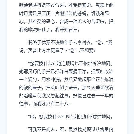
默使我感得透不过气来，难受得要命。蛋糕上此
时已满是黑压压一片懒洋洋的苍蝇，饥饿和恶
心，其难受的恶心，合成一种呛人的苦涩味，把
我的
喉咙噎
住了。我开始冒汗。
我终于
犹豫不决
地
伸
手去拿衬衣。“您、”我
说，声音比方オ更重了
・
“您“…不想要?
“您要
换
什么?”
她
连眼睛也不
抬
地冷冷地问。
她
那灵巧的手指己把洋白菜摘
干
净，把
菜
叶收进
一个漏
勺
，用水冲洗，然后又撤起那个正在炼油
的锅的盖子，把莱叶倒了进去。那令人垂诞欲滴
的
咝咝
声使我又想起往事，好像已过去一千年的
往事，而我オ只有二十八…
“喂，您要换什么?”现在她更加不耐烦地问。
可我不是商人，不，虽然找光
顾
过从格里内