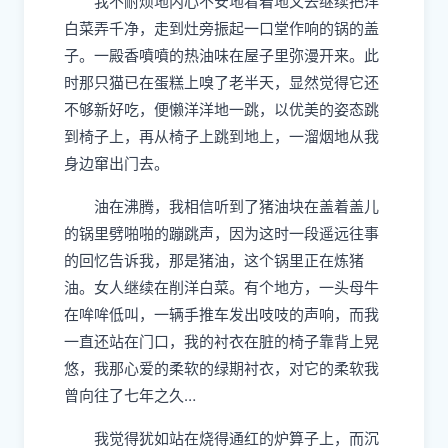
我不耐烦地内心不安地看着地又去继续把洋
白菜弄千净，走到灶旁振起一口堂作响的锅的盖
子。一殿香噴噴的热油味在屋子里弥漫开来。此
时那只猫已在蛋糕上嗅了老半天，显然觉得它还
不够新好吃，便
懒
洋洋地一跳，以优美的姿态跳
到椅子上，再从椅子上跳到地上，一
溜烟
地从我
身边窜出门去。
油在沸
腾
，我相信听到了猪油块在盖着盖儿
的锅里劈啪啪的蹦跳声，因为这时一段遥远往事
的回忆告诉我，那是猪油，这个锅里正在炼猪
油。女人继续在削洋白菜。有个地方，一头母牛
在哞哞低叫，一辆手推车发出吱吱的声响，而我
一直还站在门口，我的衬衣在脏的椅子靠背上晃
悠，我那心爱的柔软的绿期衬衣，对它的柔软我
曾向往了七年之久…
我觉得犹如站在烧得通红的炉算子上，而沉