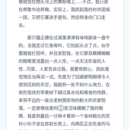
像就挂在她头顶上的黄粉墙上
……不过，我只是
在想象中这样做。实际上，我抓起我的衬衣团成
一团，又把它塞进手提包，然后转身向门口走
去。
那只猫正蹲在过道里津津有味地舔食一
盘
牛
妈，当我走过它身旁时，它抬起头点了点，似乎
要跟我打招呼，并且
安慰
我，在它那双模模糊糊
的眼睛里流露出一点人性，一点无法形
容
的人
性…可是，人家告诉过我，我要有耐心，因此我
觉得应当再试一试。先是为了回避那明朗得令人
感到压抑的天空，我跑到一处不知什么地方，在
奇形怪状的
苹果
树下越过
臭
水坑和啄食的鸡群，
来到不远的一座古老树荫匝地的較大的农家院
落。一定是喉咙里的
②
苦涩味
模糊了我的眼
睛，我直到最后一分钟オ看到一个身材粗壮的农
衬
小伙子坐在房前长
凳
上，向两匹正在吃食的马