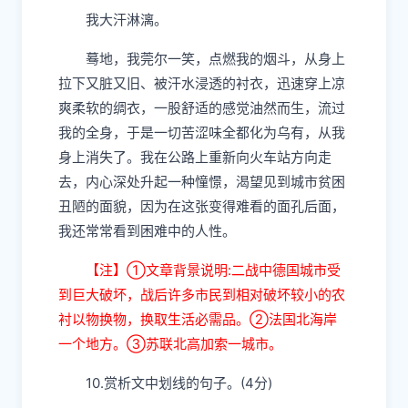
我大汗
淋漓
。
蓦
地，我
莞尔
一
笑
，点燃我的烟
斗
，从身上
拉下又脏又旧、被汗水浸透的衬衣，迅速穿上凉
爽
柔软的
绸
衣，一股舒
适
的感觉油然而生，流过
我的全身，于是一切
苦涩
味全都化为乌有，从我
身上消失了。我在公路上重新向火车站方向走
去，内心深处升起一种憧憬，渴望见到城市贫
困
丑陋
的面
貌
，因为在这张变得难看的面孔后面，
我还常常看到
困
难中的人性。
【注】
①
文章背景说明:二战中德国城市受
到巨大破坏，战后许多市民到相对破坏较小的农
衬
以物换物，换取生活必需品。
②
法国北海岸
一个地方。
③
苏联北高加索一城市。
10.赏析文中划线的句子。(4分)