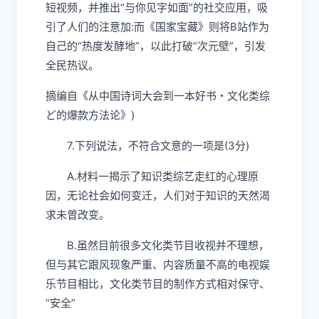
短视频，并推出“与你见字如面”的社交应用，吸
引了人们的注意加:而《国家宝藏》则将B站作为
自己的“热度发酵地”，以此打破“次元壁”，引发
全民热议。
摘编自《从中国诗词大会到一本好书・文化类综
ど的爆款方法论》)
7.下列说法，不符合文意的一项是(3分)
A.材料一揭示了知识类综艺走红的心理原
因，无论社会如何变迁，人们对于知识的天然渴
求未曾改变。
B.虽然目前很多文化类节目收视并不理想，
但与其它跟风现象严重、内容质量不高的电视娱
乐节目相比，文化类节目的制作方式相对保守、
“安全”