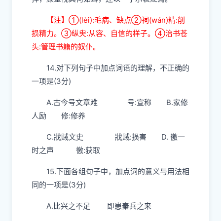
【
注】
①
(
lèi
):毛病、缺点
②
祠(
wán
)精:削
损精力。
③
纵
臾
:从容、自信的样子。
④
治书苍
头:管理书籍的奴仆。
14.对下列句子中加点词语的理解，不正确的
一项是(3分)
A.古今
号
文章难
号:宣称
B.家
修
人励
修:修养
C.
戕贼
文史
戕贼:损害
D.
徼
一
时之声
徼
:获取
1
5.下面各组句子中，加点词的意义与用法相
同的一项是(3分)
A.比兴
之
不足
即患秦兵
之
来