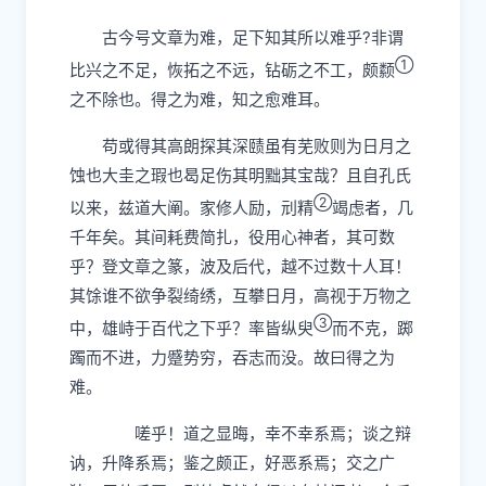
古今
号
文章为难，足下知其所以难乎?非谓
①
比兴
之
不足，恢拓之不远，钻
砺
之不工，颇
颣
之不除也。得之为难，知之愈难耳。
苟或得其高朗探其深赜虽有芜败则为日月之
蚀也大圭之瑕也曷足伤其明黜其宝哉？
且自孔氏
②
以来，兹道大阐。家
修
人励，刓精
竭虑者，几
千年矣。其间耗费简扎，役用心神者，
其
可数
乎？登文章之篆，波及后代，越不过数十人耳！
其馀谁不欲争裂绮绣，互攀日月，高视于万物之
③
中，雄峙于百代之下乎？
率皆纵臾
而不克，踯
躅而不进，力蹙势穷，吞志而没
。故曰得之为
难。
嗟乎！道之显晦，幸不幸系焉；谈之辩
讷，升降系焉；鉴之颇正，好恶系焉；交之广