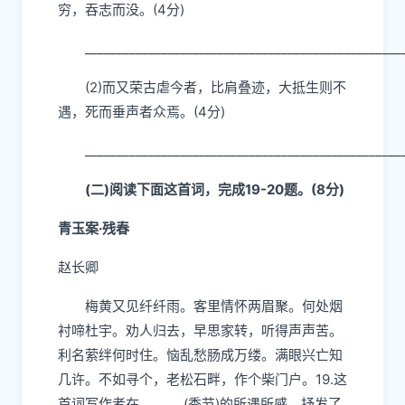
穷，吞志而没。(4分)
__________________________________________________
(2)而又荣古虐今者，比肩叠迹，大抵生则不
遇，死而垂声者众焉。(4分)
__________________________________________________
(
二)阅读下面这首词，完成19-20题。(8分)
青玉案·残春
赵长卿
梅黄又见纤纤雨。客里情怀两眉聚。何处烟
衬啼杜宇。劝人归去，早思家转，听得声声苦。
利名萦绊何时住。恼乱愁肠成万缕。满眼兴亡知
几许。不如寻个，老松石畔，作个柴门户。1
9.这
首词写作者在
_______
(季节)的所遇所感，抒发了