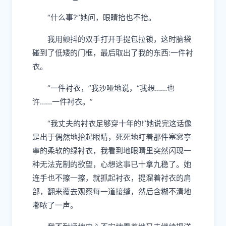
“什么事?”她问，眼睛抬也不抬。
我用颤抖的双手打开手提包拉锁，这时脑袋
碰到了低矮的门框，最后取出了我的东西:一件
衬
衣。
“一件
衬
衣，”我沙哑地说，“我想……也
许……一件
衬
衣。”
“我丈夫的
衬
衣足够穿十年的!”
她
说完这话像
是出于偶然地抬起眼睛，死死地盯着那件塞窸寧
寧的柔软的绿
衬
衣，我看到地眼晴里突然闪现一
种无法克制的欲望，心想这事已十拿九稳了。
她
连手也不擦一擦，就抓起
衬
衣，提溜着
衬
衣的肩
部，翻来覆去观察每一道接缝，然后含糊不清地
嘟
哝
了一声。