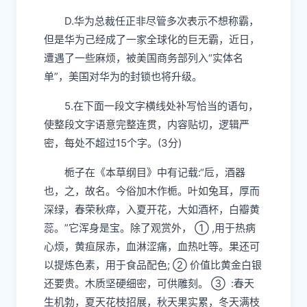
D.
华为总裁任正非尽管多次表示不想称霸，
但是华为己经成了一家全球化的巨无霸，近日，
遭遇了一些麻烦，被美国商务部列入
“
实体名
单
”
，美国对华为的封锁也将升级。
5.
在下面一段文字横线处补写恰当的语句，
使整段文字语意完整连贯，内容贴切，逻辑严
密，每处不超过
15
个字。
(3
分
)
栀
子在《本草
纲
目》中有记载
:“
卮，酒器
也，之，故名。今俗加木作
栀
。叶如兔耳，厚而
深绿，春
荣
秋
瘁
，入夏开花，大如酒杯，白
瓣黄
蕊
。
”
它浑身是宝。除了观赏外，
①
,
用于热病
心烦，黄疸尿赤，血淋涩痛，血热吐等。果还可
以提炼色素，用于食品配色
;
②
价值比黄金白银
还要贵。木质坚硬细密，可供雕刻。
③
:
春天
生机勃，夏天花枝招展，秋天果实累，冬天满枝