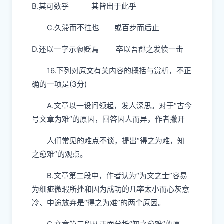
B.
其
可数乎
其
皆出于此乎
C.久滞
而
不往也
或百步而后止
D.还
以
一字示褒贬
焉
卒
以
吾郡之发愤一击
16.下列对原文有关内容的概括与赏析，不正
确的一项是(3分)
A.文章以一设问领起，发人深思。对于“古今
号文章为难”的原因，回答因人而异，作者
撇
开
人们常见的难点不谈，提出“得之为难，知
之愈难”的观点。
B.文章第二段中，作者认为“为文之士”容易
为细疵微瑕所挫和因为成功的几率太小而心灰意
冷、中途放弃是“得之为难”的两个原因。