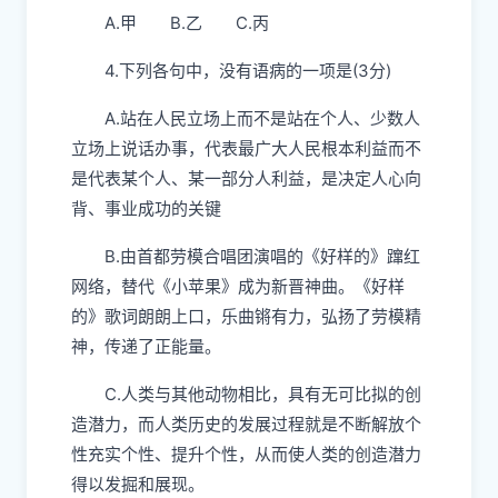
A.甲
B.
乙
C.丙
4.
下列各句中，没有语病的一项是
(3
分
)
A.
站在人民立场上而不是站在个人、少数人
立场上说话办事，代表最广大人民根本利益而不
是代表某个人、某一部分人利益，是决定人心向
背、事业成功的关键
B.
由首都劳模合唱团演唱的《好样的》蹿红
网络，替代《小苹果》成为新晋神曲。《好样
的》歌词朗朗上口，乐曲锵有力，弘扬了劳模精
神，传递了正能量。
C.
人类与其他动物相比，具有无可比拟的创
造潜力，而人类历史的发展过程就是不断解放个
性充实个性、提升个性，从而使人类的创造潜力
得以发掘和展现
。