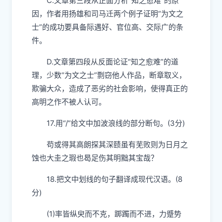
C.文章第三段从正面分析“知之愈难”的原
因，作者用扬雄和司马迁两个例子证明“为文之
士”
的成功要具备际遇好、官位高、交际广的条
件。
D.文章第四段从反面论证“知之愈难”的道
理，少数“为文之士”剽窃他人作品，断章取义，
欺骗大众，造成了恶劣的社会影响，使得真正的
高明之作不被人认可。
1
7
.
用“/”给文中加波浪线的部分断句
。(3分)
苟或得其高朗探其深赜虽有芜败则为日月之
蚀也大圭之瑕也曷足伤其明黜其宝哉？
1
8
.
把文中划线的句子翻译成现代汉语。(8
分)
(1)率皆纵臾而不克，踯躅而不进，力蹙势