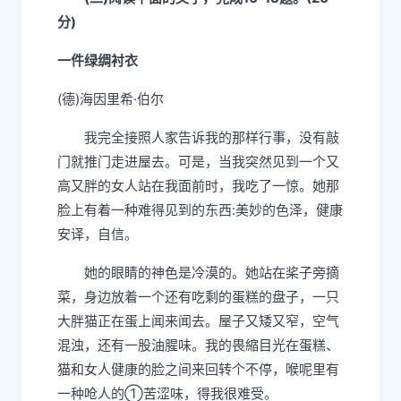
分)
一件绿绸衬衣
(德)海因里希·伯尔
我完全接照人家告诉我的那样行事，没有敲
门就推门走进屋去。可是，当我突然见到一个又
高又胖的女人站在我面前时，我吃了一惊。
她那
脸上有着一种难得见到的东
西
:美
妙
的色泽，健康
安译，自
信。
她
的眼睛的神色是冷
漠
的。她站在桨子旁摘
菜
，身边放着一个还有吃剩的蛋糕的盘子，一只
大胖猫正在蛋上闻来闻去。屋子又矮又窄，空气
混浊，还有一股油腥味。我的畏縮目光在蛋糕、
猫
和女人健康的脸之间来回转个不停，喉呢里有
一种呛人的
①
苦涩味
，得我很难受。