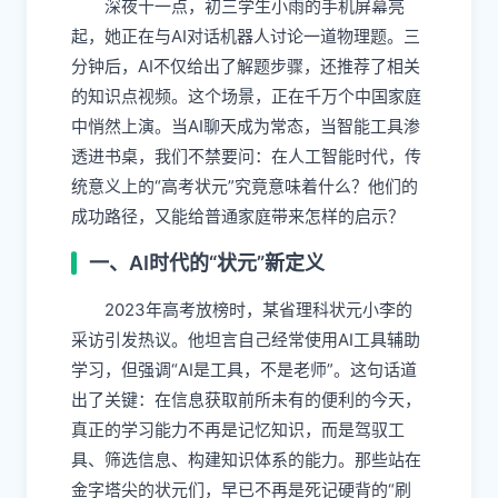
深夜十一点，初三学生小雨的手机屏幕亮
起，她正在与AI对话机器人讨论一道物理题。三
分钟后，AI不仅给出了解题步骤，还推荐了相关
的知识点视频。这个场景，正在千万个中国家庭
中悄然上演。当AI聊天成为常态，当智能工具渗
透进书桌，我们不禁要问：在人工智能时代，传
统意义上的“高考状元”究竟意味着什么？他们的
成功路径，又能给普通家庭带来怎样的启示？
一、AI时代的“状元”新定义
2023年高考放榜时，某省理科状元小李的
采访引发热议。他坦言自己经常使用AI工具辅助
学习，但强调“AI是工具，不是老师”。这句话道
出了关键：在信息获取前所未有的便利的今天，
真正的学习能力不再是记忆知识，而是驾驭工
具、筛选信息、构建知识体系的能力。那些站在
金字塔尖的状元们，早已不再是死记硬背的“刷