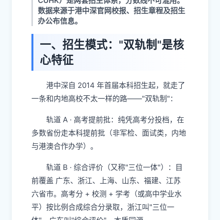
CUHK）是两套招生体系，分数线不可混用。
数据来源于港中深官网校报、招生章程及招生
办公布信息。
一、招生模式："双轨制"是核
心特征
港中深自 2014 年首届本科招生起，就走了
一条和内地高校不太一样的路——"双轨制"：
轨道 A · 高考提前批：纯凭高考分投档，在
多数省份走本科提前批（非军检、面试类，内地
与港澳合作办学）。
轨道 B · 综合评价（又称"三位一体"）：目
前覆盖 广东、浙江、上海、山东、福建、江苏​
六省市。高考分 + 校测 + 学考（或高中学业水
平）按比例合成综合分录取，浙江叫"三位一