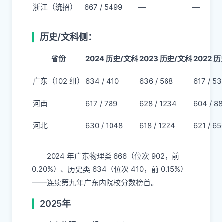
浙江（统招）
667 / 5499
—
—
历史/文科侧：
省份
2024 历史/文科
2023 历史/文科
2022 
广东（102 组）
634 / 410​
636 / 568
617 / 5
河南
617 / 789
628 / 1234
604 / 8
河北
630 / 1048
618 / 1224
621 / 65
2024 年广东物理类 666（位次 902，前
0.20%）、历史类 634（位次 410，前 0.15%）
——连续第九年广东内院校分数榜首。
2025年