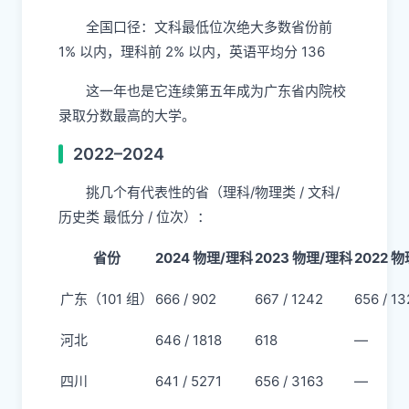
全国口径：文科最低位次绝大多数省份前
1% 以内，理科前 2% 以内，英语平均分 136
这一年也是它连续第五年成为广东省内院校
录取分数最高的大学。
2022–2024
挑几个有代表性的省（理科/物理类 / 文科/
历史类 最低分 / 位次）：
省份
2024 物理/理科
2023 物理/理科
2022 
广东（101 组）
666 / 902​
667 / 1242
656 / 13
河北
646 / 1818
618
—
四川
641 / 5271
656 / 3163
—