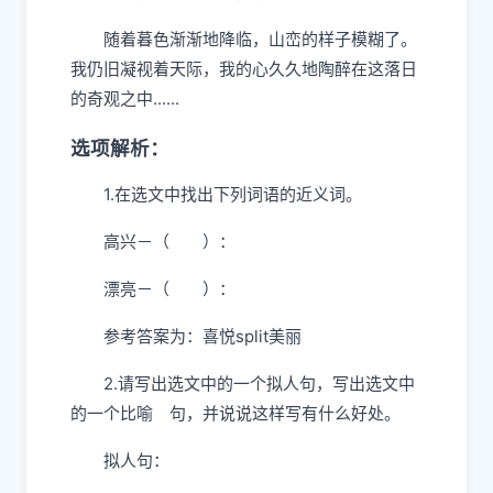
随着暮色渐渐地降临，山峦的样子模糊了。
我仍旧凝视着天际，我的心久久地陶醉在这落日
的奇观之中......
选项解析：
1.在选文中找出下列词语的近义词。
高兴－（ ）：
漂亮－（ ）：
参考答案为：喜悦split美丽
2.请写出选文中的一个拟人句，写出选文中
的一个比喻 句，并说说这样写有什么好处。
拟人句：