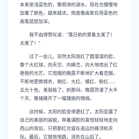
本来是浅蓝色的，像明净的湖水，现在也慢慢地
加重了颜色，越来越浓，简直像画家在用蓝色的
画笔层层加深。
我不由得赞叹道：“落日前的景象太美了！
太美了！”
过了一会儿，突然太阳涨红了圆溜溜的脸，
像个大红球，向天空、向峰峦、向大地喷出了红
艳艳的光芒。它周围的晚霞不断地扩大着范围，
不断地更换锦衣，艳红、大红、橘红、粉红......
五光十色，美丽极了。刹那间，晚霞弥漫了大半
个天，像铺展开了一幅瑰丽的锦缎。
这时候，太阳的脸变得更红了。太阳显露了
自己的美丽的容貌，带着满腔的喜悦轻轻地走向
西山的背后，只把那红光留在遥远的峰顶和天
际。最后，它愉快地跳，消失在山后了。