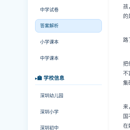
孩
中学试卷
的
答案解析
③
路
小学课本
④
中学课本
把
不
🏫 学校信息
集
深圳幼儿园
⑤
来
深圳小学
国
在
深圳初中