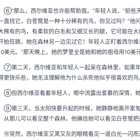
“那么，西尔维亚也许能帮助我。”年轻人说，“前些
一直找它，白苍鹭是一种十分稀有的鸟，你见过吗？”他
大稀有的鸟，有柔软的白毛和又细又长的腿，它可能在大
开始狂跳，她在森林另一边见过它！年轻人正盯着西尔维
10美元。”那天晚上，她的梦里全是她和她的祖母用10美
第二天，西尔维亚和年轻人一起呆在森林里，如果年
得更快乐些，她无法理解他为什么杀死他似乎很喜欢的鸟
但西尔维亚看着年轻人，眼中流露出爱慕的深情，她
第三天，当太阳快要升起的时候，她静静地离开家匆
，从那儿可以看见整个森林。他确信她可以看见白苍鹭把
突然，西尔维亚又黑又灰的眼睛看见一道白光一闪而过