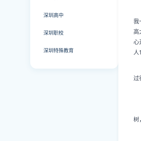
⑥
深圳高中
我
高
深圳职校
心
深圳特殊教育
人
⑦
过
⑧
⑨
树
⑩