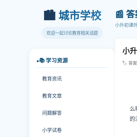
📰 
🏙️
城市学校
小升初课
欢迎一起讨论教育相关话题
小升
📚 学习资源
🏷️ 答
教育资讯
教育文章
①
么
问题解答
的
小学试卷
②