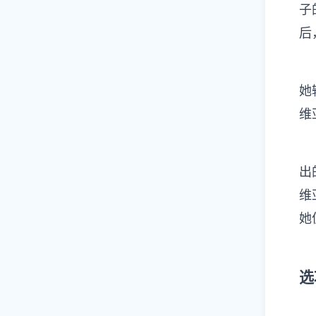
子
后
⑾
她
维
⑿
出
维
她
⒀
选