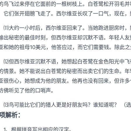
的鸟飞过来停在它面前的一根树枝上。白苍鹭松开羽毛并
，它们张开翅膀飞走了。西尔维亚长叹了一口气，现在，
大约一小时后，西尔维亚回来了。当她跑进厨房时，她
输出秘密的最佳时刻，但西尔维亚却沉默不语。年轻人友
亚和她的祖母10美元，他答应过，而它们需要钱。除此
但西尔维亚沉默不语，她想起白苍鹭在金色阳光中飞行
的情景。她不能说出白苍鹭的秘密而出卖它们的生命。年
亚很伤心，她想成为他的朋友。他再也没有回来，但许多
仿佛听见了他的口哨声。
鸟可能比它们的猎人更是好朋友吗？谁知道呢？ （选
项解析：
1、根据拼音写出相应的汉字。