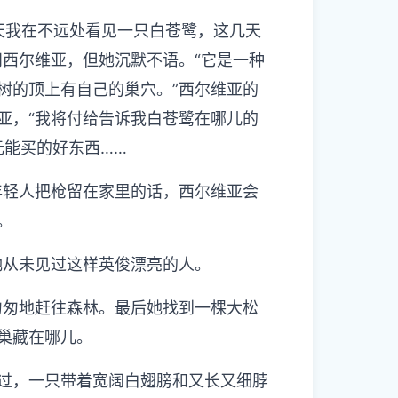
天我在不远处看见一只白苍鹭，这几天
问西尔维亚，但她沉默不语。“它是一种
树的顶上有自己的巢穴。”西尔维亚的
亚，“我将付给告诉我白苍鹭在哪儿的
元能买的好东西……
轻人把枪留在家里的话，西尔维亚会
。
从未见过这样英俊漂亮的人。
匆地赶往森林。最后她找到一棵大松
巢藏在哪儿。
，一只带着宽阔白翅膀和又长又细脖