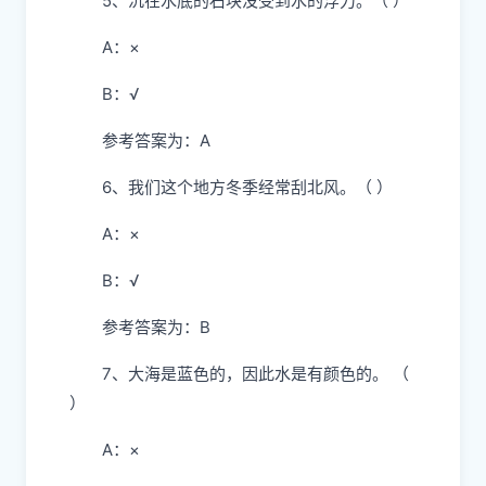
5、沉在水底的石块没受到水的浮力。（ ）
A：×
B：√
参考答案为：A
6、我们这个地方冬季经常刮北风。（ ）
A：×
B：√
参考答案为：B
7、大海是蓝色的，因此水是有颜色的。 （
）
A：×