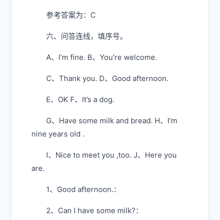
参考答案为：C
六、问答连线，填序号。
A、I’m fine. B、You’re welcome.
C、Thank you. D、Good afternoon.
E、OK F、It’s a dog.
G、Have some milk and bread. H、I’m
nine years old .
I、Nice to meet you ,too. J、Here you
are.
1、Good afternoon.：
2、Can I have some milk?：