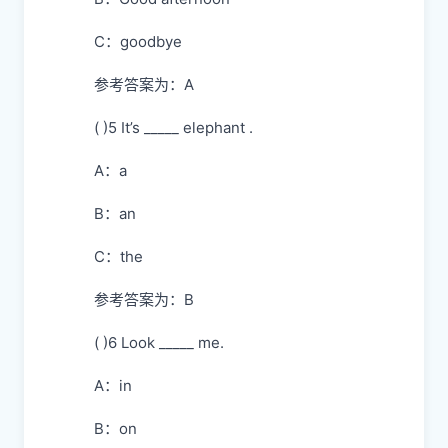
C：goodbye
参考答案为：A
( )5 It’s _____ elephant .
A：a
B：an
C：the
参考答案为：B
( )6 Look _____ me.
A：in
B：on