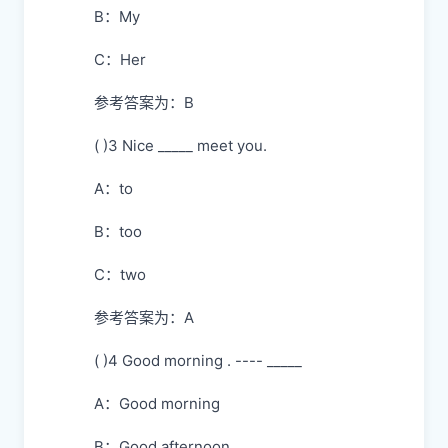
B：My
C：Her
参考答案为：B
( )3 Nice _____ meet you.
A：to
B：too
C：two
参考答案为：A
( )4 Good morning . ---- _____
A：Good morning
B：Good afternoon