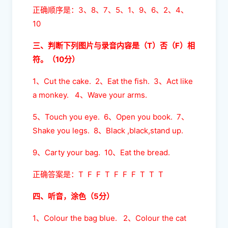
正确顺序是：3、8、7、5、1、9、6、2、4、
10
三、判断下列图片与录音内容是（T）否（F）相
符。（10分）
1、Cut the cake. 2、Eat the fish. 3、Act like
a monkey. 4、Wave your arms.
5、Touch you eye. 6、Open you book. 7、
Shake you legs. 8、Black ,black,stand up.
9、Carty your bag. 10、Eat the bread.
正确答案是：T F F T F F F T T T
四、听音，涂色（5分）
1、Colour the bag blue. 2、Colour the cat