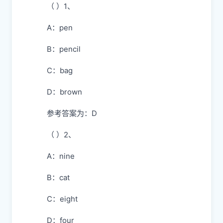
（ ）1、
A：pen
B：pencil
C：bag
D：brown
参考答案为：D
（ ）2、
A：nine
B：cat
C：eight
D：four