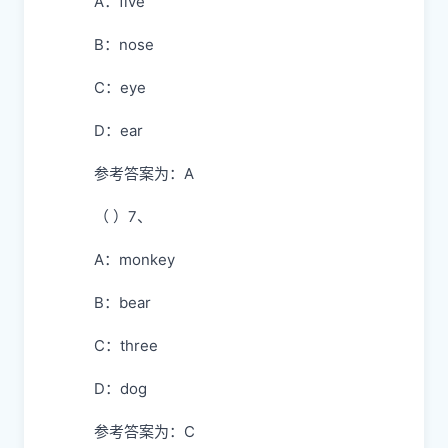
A：five
B：nose
C：eye
D：ear
参考答案为：A
（ ）7、
A：monkey
B：bear
C：three
D：dog
参考答案为：C