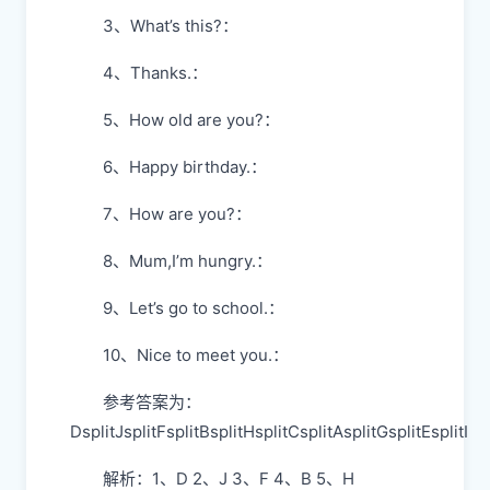
3、What’s this?：
4、Thanks.：
5、How old are you?：
6、Happy birthday.：
7、How are you?：
8、Mum,I’m hungry.：
9、Let’s go to school.：
10、Nice to meet you.：
参考答案为：
DsplitJsplitFsplitBsplitHsplitCsplitAsplitGsplitEsplitI
解析：1、D 2、J 3、F 4、B 5、H