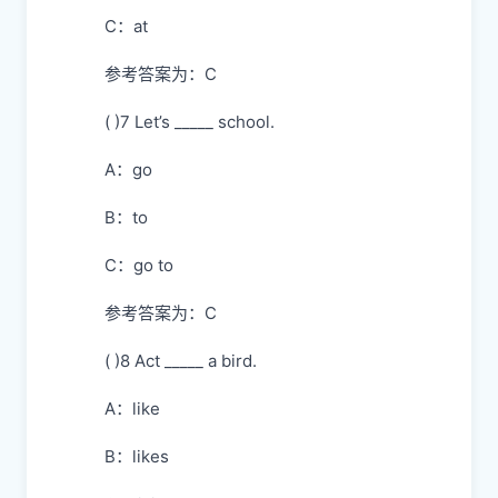
C：at
参考答案为：C
( )7 Let’s _____ school.
A：go
B：to
C：go to
参考答案为：C
( )8 Act _____ a bird.
A：like
B：likes