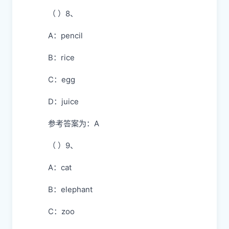
（ ）8、
A：pencil
B：rice
C：egg
D：juice
参考答案为：A
（ ）9、
A：cat
B：elephant
C：zoo