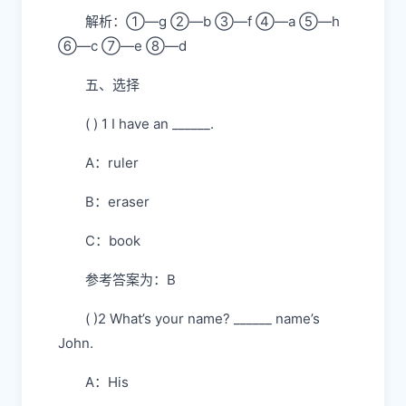
解析：①—g ②—b ③—f ④—a ⑤—h
⑥—c ⑦—e ⑧—d
五、选择
( ) 1 I have an ______.
A：ruler
B：eraser
C：book
参考答案为：B
( )2 What’s your name? ______ name’s
John.
A：His