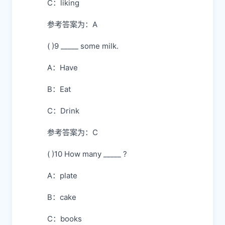
C：liking
参考答案为：A
( )9 _____ some milk.
A：Have
B：Eat
C：Drink
参考答案为：C
( )10 How many _____ ?
A：plate
B：cake
C：books