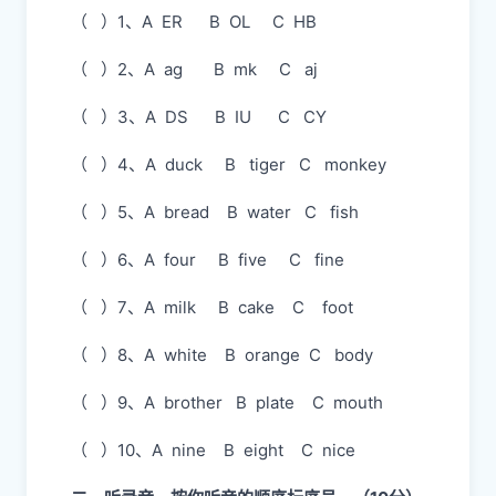
（ ）1、A ER B OL C HB
（ ）2、A ag B mk C aj
（ ）3、A DS B IU C CY
（ ）4、A duck B tiger C monkey
（ ）5、A bread B water C fish
（ ）6、A four B five C fine
（ ）7、A milk B cake C foot
（ ）8、A white B orange C body
（ ）9、A brother B plate C mouth
（ ）10、A nine B eight C nice