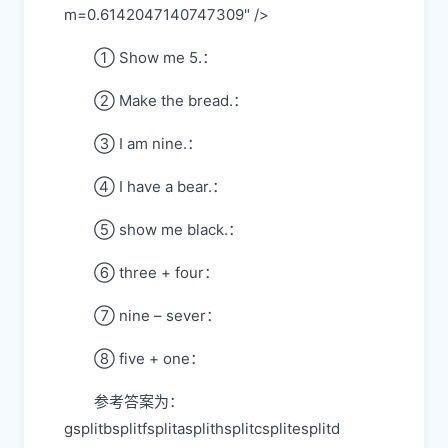
m=0.6142047140747309" />
① Show me 5.：
② Make the bread.：
③ I am nine.：
④ I have a bear.：
⑤ show me black.：
⑥ three + four：
⑦ nine – sever：
⑧ five + one：
参考答案为：
gsplitbsplitfsplitasplithsplitcsplitesplitd