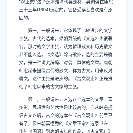
“观止矣!”这个选本是清朝吴楚材、吴调侯在康熙
三十三年(1694)选定的，它备受读者喜欢是有原
因的。
第一，一般说来，它体现了比较进步的文学
主张。古代的选本，梁朝萧统的《文选》也很著
名。那时的文学主张，认为哲理散文和历史散文
都不能入选。《文选》除诗歌外，选的主要是骈
文，是一种讲究辞藻、对偶、声律的文章。唐朝
韩愈起来提倡古代的散文，称为古文，用来反对
骈文。这种主张是进步的。《古文观止》正是贯
彻了韩愈以来的古文家的主张。
第二，一般说来，入选这个选本的文章丰富
多彩，思想性和艺术性是比较高的。自从韩愈提
倡古文以后，古文的选本在《古文观止》前早已
有了，像宋朝真德秀的《文章正宗》选录《左
传》《国语》到唐朝末年的作品，《古文观止》