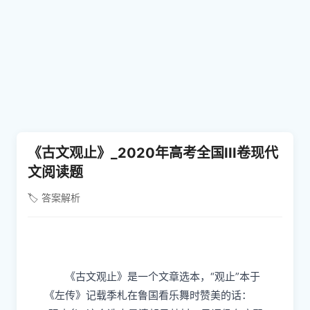
《古文观止》_2020年高考全国III卷现代
文阅读题
🏷️ 答案解析
《古文观止》是一个文章选本，“观止”本于
《左传》记载季札在鲁国看乐舞时赞美的话：