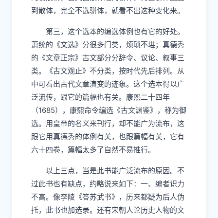
到散体，完全不选骈体，就看不出这种变化来。
第三，这个选本的编选体例也有它的好处。
萧统的《文选》分很多门类，烦琐不堪；真德秀
的《文章正宗》古文部分分辞令、议论、叙事三
类。《古文观止》不分类，按时代先后排列。从
中可看出古代文章演变的迹象。这个选本得以广
泛流传，跟它的篇幅也有关。康熙二十四年
（1685），康熙命令编选《古文渊鉴》，称为御
选。用皇帝的名义来刊行，却不能广为流布，这
跟它用真德秀的体例有关，也跟篇幅有关，它有
六十四卷，篇幅太多了自然不易推行。
以上三点，当是此书能广泛流布的原因。不
过此书也有缺点，约略说来如下：一、编者识力
不高。像李陵《答苏武书》，历来都疑为后人伪
托，此书也加选录。还有宋朝人论历史人物的文