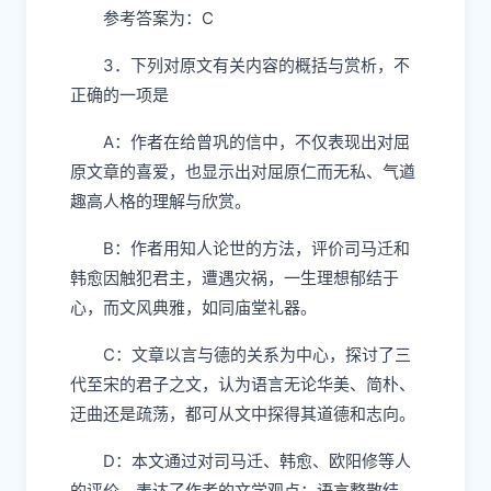
参考答案为：C
3．下列对原文有关内容的概括与赏析，不
正确的一项是
A：作者在给曾巩的信中，不仅表现出对屈
原文章的喜爱，也显示出对屈原仁而无私、气遒
趣高人格的理解与欣赏。
B：作者用知人论世的方法，评价司马迁和
韩愈因触犯君主，遭遇灾祸，一生理想郁结于
心，而文风典雅，如同庙堂礼器。
C：文章以言与德的关系为中心，探讨了三
代至宋的君子之文，认为语言无论华美、简朴、
迂曲还是疏荡，都可从文中探得其道德和志向。
D：本文通过对司马迁、韩愈、欧阳修等人
的评价，表达了作者的文学观点；语言整散结