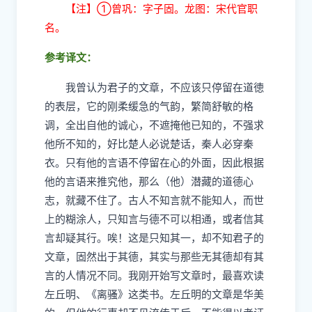
【注】①曾巩：字子固。龙图：宋代官职
名。
参考译文：
我曾认为君子的文章，不应该只停留在道徳
的表层，它的刚柔缓急的气韵，繁简舒敏的格
调，全出自他的诚心，不遮掩他已知的，不强求
他所不知的，好比楚人必说楚话，秦人必穿秦
衣。只有他的言语不停留在心的外面，因此根据
他的言语来推究他，那么（他）潜藏的道德心
志，就藏不住了。古人不知言就不能知人，而世
上的糊涂人，只知言与德不可以相通，或者信其
言却疑其行。唉！这是只知其一，却不知君子的
文章，固然出于其德，其实与那些无其德却有其
言的人情况不同。我刚开始写文章时，最喜欢读
左丘明、《离骚》这类书。左丘明的文章是华美