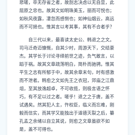
悲嗟，卒无存省之者，故剖志决虑以无自显，此
屈原之忠也。故其文如明珠美玉，丽而可悦也；
如秋风夜露，凄忽而感恻也；如神仙烟云，高远
而不可挹也。惟其言以考其事，其有不合者乎？
自三代以来，最喜读太史公、韩退之之文。
司马迁奇迈慷慨，自其少时，周游天下，交结豪
杰。其学长于讨论寻绎前世之迹，负气敢言，以
蹈于祸。故其文章疏荡明白，简朴而驰骋。惟其
平生之志有所郁于中，故其余章末句，时有感激
而不泄者。韩愈之文如先王之衣冠，郊庙之江鼎
俎，至其放逸超卓，不可收揽，则极言语之怀
巧，有不足以过
之
者。嗟乎！退之之于唐，盖不
试遇矣。然其犯人主，忤权臣，临义而忘难，刚
毅
而
信实，而其学又能独出于道德灭裂之后，
纂
孔孟之余绪以自立其说，则愈之文章虽欲不如
是，盖不可得也。