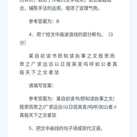
合，铺陈手法的运用，增添了说理气势。
参考答案为：B
4．用“/”给文中画波浪线的部分断句。（3
分）
某 自 初 读 书 即 知 读 执 事 之 文 既 思 而
思 之 广 求 远 访 以 日 揽 其 变 呜 呼 如 公 者 真
极 天 下 之 文 者 欤
请填写答案：
参考答案为：某自初读书/即知读执事之文/
既思而思之/广求远访/以日揽其变/呜呼/如公者∥
真极天下之文者欤
5．把文中画线的句子译成现代汉语。