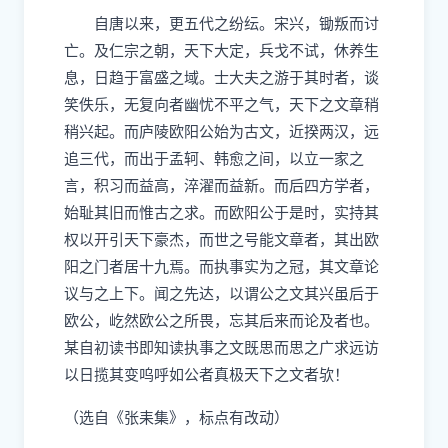
自唐以来，更五代之纷纭。宋兴，锄叛而讨
亡。及仁宗之朝，天下大定，兵戈不
试
，休养生
息，日趋
于
富盛之域。士大夫之游于其时者，谈
笑佚乐，无复向者幽忧不平之气，天下之文章稍
稍兴起。而庐陵欧阳公始为古文，近
揆
两汉，远
追三代，而出于孟轲、韩愈之间，以立一家之
言，积习而益高，淬濯而益新。
而后四方学者，
始耻其旧而惟古之求。
而欧阳公于是时，实持其
权以开引天下豪杰，而世之号能文章者，其出欧
阳之门者居十九焉。而执事实为之冠，其文章论
议与之上下。闻之先达，以谓公之文其兴虽后于
欧公，屹然欧公之所畏，忘其后来而论及者也。
某自初读书即知读执事之文既思而思之广求远访
以日揽其变呜呼如公者真极天下之文者欤
！
（选自《张耒集》，标点有改动）