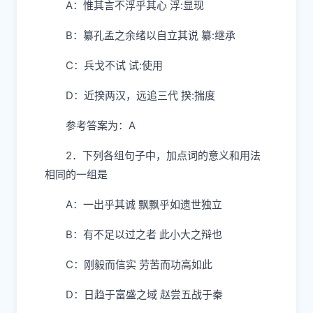
A：惟其言不浮乎其心 浮:显现
B：纂孔孟之余绪以自立其说 纂:继承
C：兵戈不试 试:使用
D：近揆两汉，远追三代 揆:揣度
参考答案为：A
2．下列各组句子中，加点词的意义和用法
相同的一组是
A：一出乎其诚 飘飘乎如遗世独立
B：有不足以过之者 此小大之辩也
C：刚毅而信实 劳苦而功高如此
D：日趋于富盛之域 赵尝五战于秦