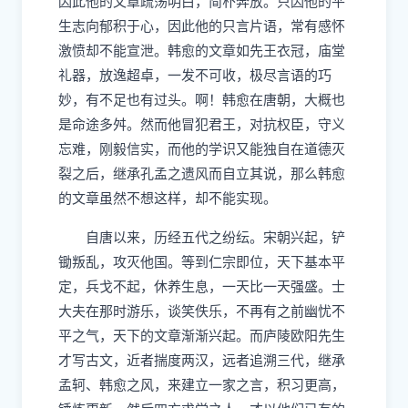
因此他的文章疏荡明白，简朴奔放。只因他的平
生志向郁积于心，因此他的只言片语，常有感怀
激愤却不能宣泄。韩愈的文章如先王衣冠，庙堂
礼器，放逸超卓，一发不可收，极尽言语的巧
妙，有不足也有过头。啊！韩愈在唐朝，大概也
是命途多舛。然而他冒犯君王，对抗权臣，守义
忘难，刚毅信实，而他的学识又能独自在道德灭
裂之后，继承孔孟之遗风而自立其说，那么韩愈
的文章虽然不想这样，却不能实现。
自唐以来，历经五代之纷纭。宋朝兴起，铲
锄叛乱，攻灭他国。等到仁宗即位，天下基本平
定，兵戈不起，休养生息，一天比一天强盛。士
大夫在那时游乐，谈笑佚乐，不再有之前幽忧不
平之气，天下的文章渐渐兴起。而庐陵欧阳先生
才写古文，近者揣度两汉，远者追溯三代，继承
孟轲、韩愈之风，来建立一家之言，积习更高，