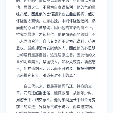
的，但他的行事却不见流传于后，不能得以考证
他。屈原之仁，不愿为自身谋私利，他的气韵趣
味高超，因此他的言语翻来覆去曲曲折折，起初
怀疑他太繁琐，左顾右挽，中间怀疑他迂阔，然
而他的心思至诚恳切，因此他的言语周密不止。
推究到最终，才知其仁，他是愤怒而非怨怼，不
与人同流合污，自洁其身而不是为己谋利，彷徨
悲叹，最终却没有安慰他的人，因此他的心思明
白却没有显露自我，这是屈原之忠。因此他的文
章如明珠美玉，华丽悦人；如秋风夜露，凄然感
人；如神仙烟云，高远而不可触及。根据他的言
语来推究其事，难道有对不上的么？
自三代以来，我最喜读司马迁、韩愈的文
章。司马迁超群出俗，慷慨激昂，从他年少时，
周游天下，结交豪杰。他的学问擅长于讨论寻究
前世的踪迹，凭恃意气敢于说话，而遭遇灾祸。