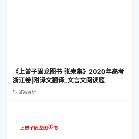
《上曾子固龙图书·张耒集》2020年高考
浙江卷|附译文翻译_文言文阅读题
🏷️ 答案解析
①
上曾子固龙图
书