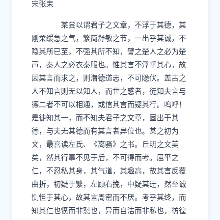
宋张耒
某尝以谓君子之文章，不浮于其德，其
刚柔缓急之气，繁简舒敏之节，一出
乎
其诚，不
隐其所已至，不强其所不知，譬之楚人之必为楚
声，秦人之必衣秦服也。惟其言不
浮
乎其心，故
因其言而求之，则潜德道志，不可隐伏。盖古之
人不知言则无以知人，而世之惑者，徒知夫言与
德二者不可以相通，或信其言而疑其行。呜呼！
是徒知其一，而不知夫君子之文章，固出于其
德，与夫无其德而有其言者异位也。某之初为
文，最喜读左氏、《离骚》之书。
丘明之文美
矣，然其行事不见于后，不可得而考。
屈平之
仁，不忍私其身，其气道，其趣高，故其言反覆
曲折，初疑于繁，左顾右挽，中疑其迂，然至诚
恻怛于其心，故其言周密而不厌。考乎其终，而
知其仁也愤而非怼也，异而自洁而非私也，彷徨