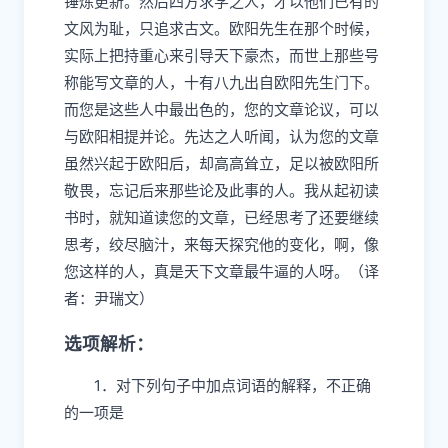
锤炼更新。然后四方求学之人，才以他们已有的
文风为耻，只追求古文。欧阳先生在那个时候，
实际上把持重心来引导天下豪杰，而世上那些号
称能写文章的人，十有八九出自欧阳先生门下。
而您是这些人中最出色的，您的文章论议，可以
与欧阳相提并论。先达之人听闻，认为您的文章
虽然兴起于欧阳后，却高高耸立，足以被欧阳所
敬畏，忘记后来那些论及此事的人。我从起初读
书时，就知道读您的文章，已经思考了还要继续
思考，绞尽脑汁，来每天探究他的变化，啊，像
您这样的人，真是天下文章最牛逼的人呀。（译
者：尹瑞文）
选项解析：
1．对下列句子中加点词语的解释，不正确
的一项是