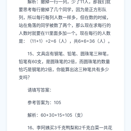
解析：撤掉一行一列，少了11人，那我们就
要思考每行撤掉了几个同学，因为是正方形队
列，所以每行每列人数一样多，但在数的时候，
站在角落的同学被数了两个，那么现在求每行的
人数时就要在11里面多加一个。现在每行的人数
是：（11+1）÷2=6（人），共6×6=36（人）。
15、文具店有钢笔、铅笔、圆珠笔三种笔，
铅笔有60支，是圆珠笔的2倍，而圆珠笔的数量
恰巧是钢笔的2倍，你能算出这三种笔共有多少
支吗？
请填写答案：
参考答案为：105
解析：60+30+15=105（支）
16、李阿姨买3千克鸭梨和2千克白菜一共花