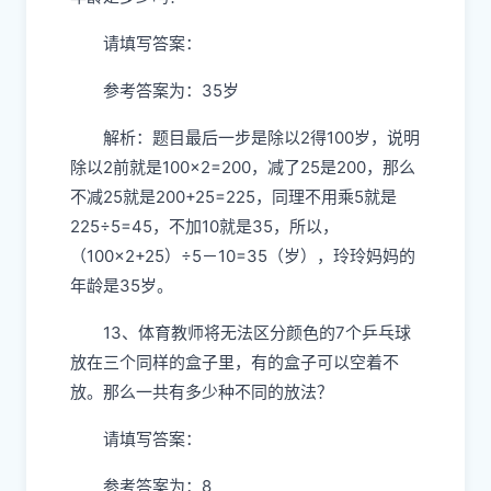
请填写答案：
参考答案为：35岁
解析：题目最后一步是除以2得100岁，说明
除以2前就是100×2=200，减了25是200，那么
不减25就是200+25=225，同理不用乘5就是
225÷5=45，不加10就是35，所以，
（100×2+25）÷5－10=35（岁），玲玲妈妈的
年龄是35岁。
13、体育教师将无法区分颜色的7个乒乓球
放在三个同样的盒子里，有的盒子可以空着不
放。那么一共有多少种不同的放法？
请填写答案：
参考答案为：8