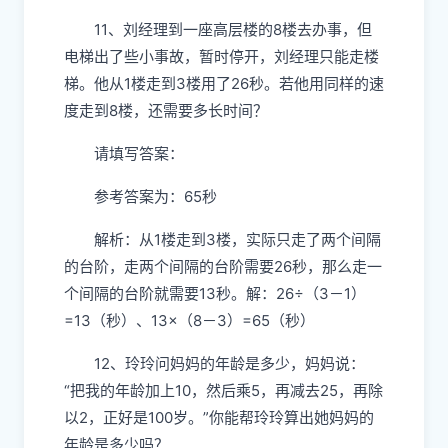
11、刘经理到一座高层楼的8楼去办事，但
电梯出了些小事故，暂时停开，刘经理只能走楼
梯。他从1楼走到3楼用了26秒。若他用同样的速
度走到8楼，还需要多长时间？
请填写答案：
参考答案为：65秒
解析：从1楼走到3楼，实际只走了两个间隔
的台阶，走两个间隔的台阶需要26秒，那么走一
个间隔的台阶就需要13秒。解：26÷（3－1）
=13（秒）、13×（8－3）=65（秒）
12、玲玲问妈妈的年龄是多少，妈妈说：
“把我的年龄加上10，然后乘5，再减去25，再除
以2，正好是100岁。”你能帮玲玲算出她妈妈的
年龄是多少吗？