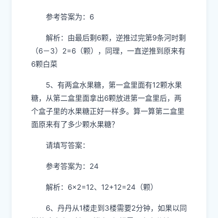
参考答案为：6
解析：由最后剩6颗，逆推过完第9条河时剩
（6－3）2=6（颗），同理，一直逆推到原来有
6颗白菜
5、有两盒水果糖，第一盒里面有12颗水果
糖，从第二盒里面拿出6颗放进第一盒里后，两
个盒子里的水果糖正好一样多。算一算第二盒里
面原来有了多少颗水果糖？
请填写答案：
参考答案为：24
解析：6×2=12、12+12=24（颗）
6、丹丹从1楼走到3楼需要2分钟，如果以同