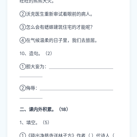
旺旺的熊熊大火。
②沃克医生重新审试着眼前的病人。
③怎么会有蟋蟀建筑住宅的才能呢？
④在气候温柔的日子里，我们去旅居。
10、造句。（2）
①胆大妄为：＿＿＿＿＿＿＿＿＿＿＿＿＿＿
＿＿＿＿＿
②侮辱：＿＿＿＿＿＿＿＿＿＿＿＿＿＿＿＿
＿＿＿＿＿
二、课内外积累。（18）
1、填空。（5）
①《晓出净慈寺送林子方》作者（ ）代诗人（