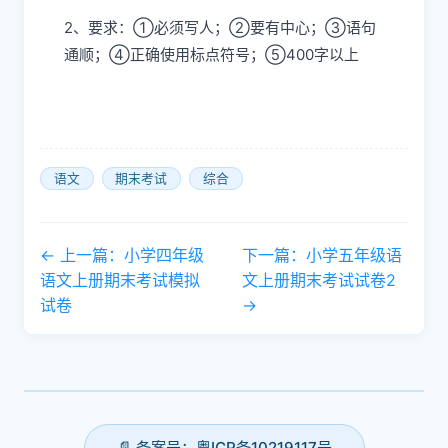
2、要求：①必须写人；②要有中心；③语句
通顺；④正确使用标点符号；⑤400字以上
语文
期末考试
综合
← 上一篇：小学四年级
下一篇：小学五年级语
语文上册期末考试模拟
文上册期末考试试卷2
试卷
→
📄 备案号：粤ICP备10219117号