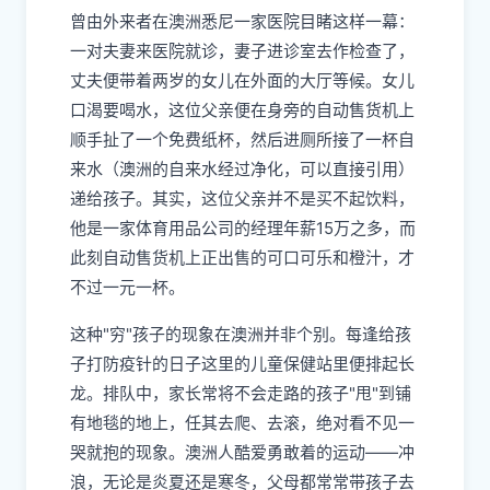
曾由外来者在澳洲悉尼一家医院目睹这样一幕：
一对夫妻来医院就诊，妻子进诊室去作检查了，
丈夫便带着两岁的女儿在外面的大厅等候。女儿
口渴要喝水，这位父亲便在身旁的自动售货机上
顺手扯了一个免费纸杯，然后进厕所接了一杯自
来水（澳洲的自来水经过净化，可以直接引用）
递给孩子。其实，这位父亲并不是买不起饮料，
他是一家体育用品公司的经理年薪15万之多，而
此刻自动售货机上正出售的可口可乐和橙汁，才
不过一元一杯。
这种"穷"孩子的现象在澳洲并非个别。每逢给孩
子打防疫针的日子这里的儿童保健站里便排起长
龙。排队中，家长常将不会走路的孩子"甩"到铺
有地毯的地上，任其去爬、去滚，绝对看不见一
哭就抱的现象。澳洲人酷爱勇敢着的运动——冲
浪，无论是炎夏还是寒冬，父母都常常带孩子去