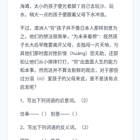
海滩，太小的孩子便光者脚丫自己去玩沙、玩
水，稍大一点的孩子便跟着父母下水冲浪。
不过，澳洲人"穷"孩子并不像日本人那样刻意为
之，他们的想法很简单，"为未来着想"：既然孩
子长大后早晚要离开父母，去独闯一片天地，与
其他们那时面对挫折惶（huáng）恐无助，还部
如让他们从小摔摔打打，"穷"出直面人生的能力
和本事。然而这并不算太新鲜的观念，对于那些
过分溺（nì）爱孩子的父母来说，是不是该有点
启发呢？
1、写出下列词语的近意词。（2）
信奉——（ ） 刻意——（ ）
2、写出下列词语的反义词。（2）