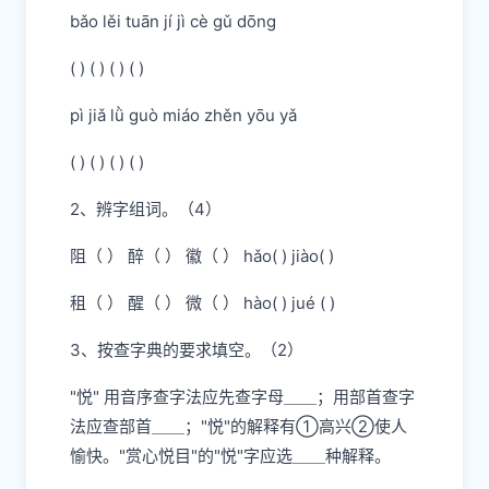
bǎo lěi tuān jí jì cè gǔ dōng
( ) ( ) ( ) ( )
pì jiǎ lǜ guò miáo zhěn yōu yǎ
( ) ( ) ( ) ( )
2、辨字组词。（4）
阻（ ） 醉（ ） 徽（ ） hǎo( ) jiào( )
租（ ） 醒（ ） 微（ ） hào( ) jué ( )
3、按查字典的要求填空。（2）
"悦" 用音序查字法应先查字母＿＿；用部首查字
法应查部首＿＿；"悦"的解释有①高兴②使人
愉快。"赏心悦目"的"悦"字应选＿＿种解释。