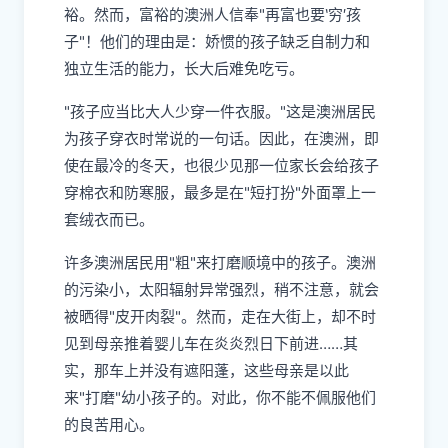
裕。然而，富裕的澳洲人信奉"再富也要‵穷′孩
子"！他们的理由是：娇惯的孩子缺乏自制力和
独立生活的能力，长大后难免吃亏。
"孩子应当比大人少穿一件衣服。"这是澳洲居民
为孩子穿衣时常说的一句话。因此，在澳洲，即
使在最冷的冬天，也很少见那一位家长会给孩子
穿棉衣和防寒服，最多是在"短打扮"外面罩上一
套绒衣而已。
许多澳洲居民用"粗"来打磨顺境中的孩子。澳洲
的污染小，太阳辐射异常强烈，稍不注意，就会
被晒得"皮开肉裂"。然而，走在大街上，却不时
见到母亲推着婴儿车在炎炎烈日下前进……其
实，那车上并没有遮阳蓬，这些母亲是以此
来"打磨"幼小孩子的。对此，你不能不佩服他们
的良苦用心。