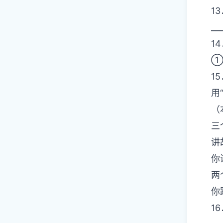
1
__
1
①
1
用
（
三
讲
你
两
你
1