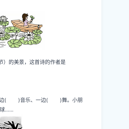
__（季节）的美景，这首诗的作者是
跳
边( )音乐、一边( )舞。小朋
)皮球……