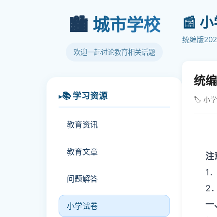
📰 
🏙️
城市学校
统编版20
欢迎一起讨论教育相关话题
统编
📚 学习资源
🏷️ 小
教育资讯
教育文章
注
1
问题解答
2
一
小学试卷