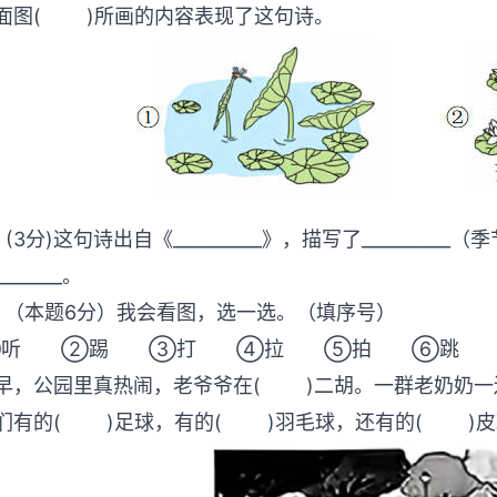
面图( )所画的内容表现了这句诗。
．(3分)这句诗出自《__________》，描写了________
_________。
．（本题6分）我会看图，选一选。（填序号）
①听 ②踢 ③打 ④拉 ⑤拍 ⑥
早，公园里真热闹，老爷爷在( )二胡。一群老奶奶一
们有的( )足球，有的( )羽毛球，还有的( 