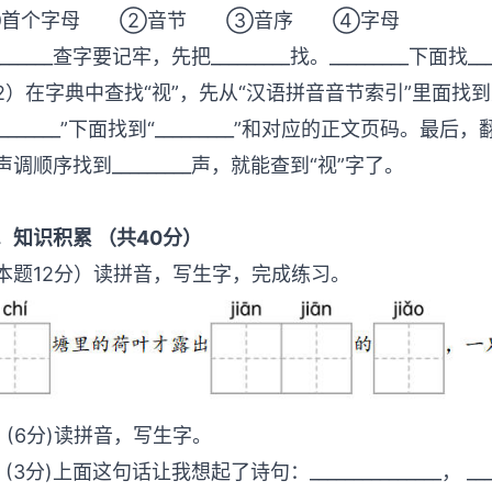
①首个字母 ②音节 ③音序 ④字母
________查字要记牢，先把_________找。_________下
2）在字典中查找“视”，先从“汉语拼音音节索引”里面找到大写字
_________”下面找到“_________”和对应的正文页码。最后
声调顺序找到_________声，就能查到“视”字了。
．知识积累 （共40分）
本题12分）读拼音，写生字，完成练习。
．(6分)读拼音，写生字。
(3分)上面这句话让我想起了诗句：_______________， ___