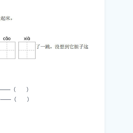
整。
排序。
 q——（ ）
 y——（ ）