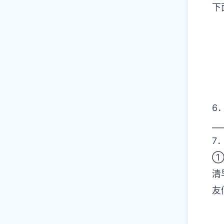
下
6
_
7
清
友