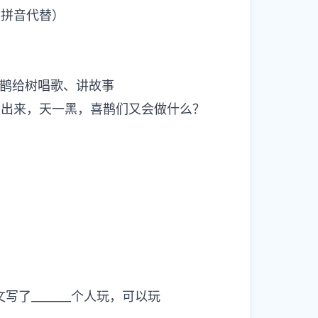
的字用拼音代替）
喜鹊给树唱歌、讲故事
文中画出来，天一黑，喜鹊们又会做什么？
。
选文写了_______个人玩，可以玩