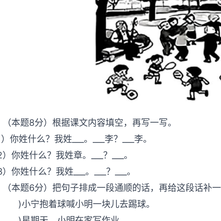
．（本题8分）根据课文内容填空，再写一写。
1）你姓什么？我姓___。___李？___李。
2）你姓什么？我姓章。___？___。
3）你姓什么？我姓___。___？___。
．（本题6分）把句子排成一段通顺的话，再给这段话
 )小宁抱着球喊小明一块儿去踢球。
 )星期天，小明在家写作业。