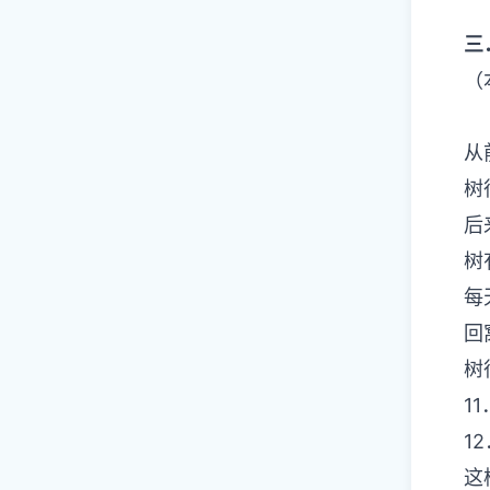
三
（
从
树
后
树
每
回
树
1
1
这