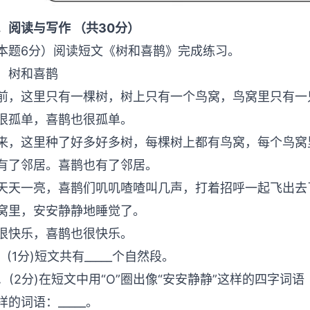
．阅读与写作 （共30分）
本题6分）阅读短文《树和喜鹊》完成练习。
树和喜鹊
前，这里只有一棵树，树上只有一个鸟窝，鸟窝里只
很孤单，喜鹊也很孤单。
来，这里种了好多好多树，每棵树上都有鸟窝，每个
有了邻居。喜鹊也有了邻居。
天天一亮，喜鹊们叽叽喳喳叫几声，打着招呼一起飞出去
窝里，安安静静地睡觉了。
很快乐，喜鹊也很快乐。
1．(1分)短文共有_____个自然段。
2．(2分)在短文中用“O”圈出像“安安静静”这样的四字
样的词语：_____。