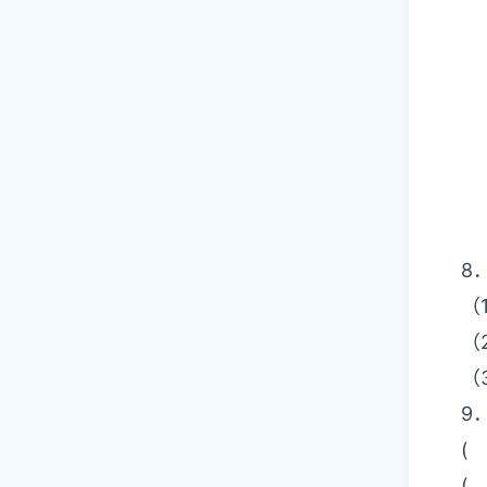
8
（
（
（
9
(
(