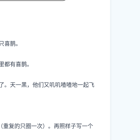
有一只喜鹊。
鸟窝里都有喜鹊。
了。天一黑，他们又叽叽喳喳地一起飞
词语（重复的只圈一次）。再照样子写一个