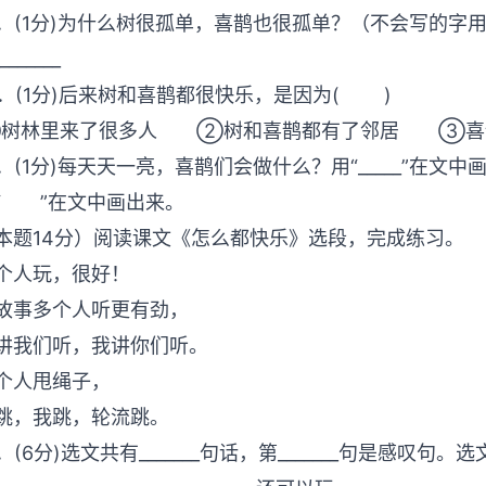
3．(1分)为什么树很孤单，喜鹊也很孤单？（不会写
________
4．(1分)后来树和喜鹊都很快乐，是因为( )
树林里来了很多人 ②树和喜鹊都有了邻居 ③
5．(1分)每天天一亮，喜鹊们会做什么？用“_____”在
“ ”在文中画出来。
本题14分）阅读课文《怎么都快乐》选段，完成练习
个人玩，很好！
故事多个人听更有劲，
讲我们听，我讲你们听。
个人甩绳子，
跳，我跳，轮流跳。
6．(6分)选文共有_______句话，第_______句是感叹句。