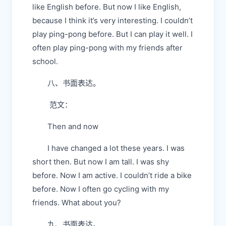
like English before. But now I like English,
because I think it’s very interesting. I couldn’t
play ping-pong before. But I can play it well. I
often play ping-pong with my friends after
school.
八、书面表达。
范文：
Then and now
I have changed a lot these years. I was
short then. But now I am tall. I was shy
before. Now I am active. I couldn’t ride a bike
before. Now I often go cycling with my
friends. What about you?
九、书面表达。