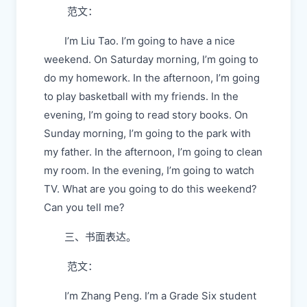
范文：
I’m Liu Tao. I’m going to have a nice
weekend. On Saturday morning, I’m going to
do my homework. In the afternoon, I’m going
to play basketball with my friends. In the
evening, I’m going to read story books. On
Sunday morning, I’m going to the park with
my father. In the afternoon, I’m going to clean
my room. In the evening, I’m going to watch
TV. What are you going to do this weekend?
Can you tell me?
三、书面表达。
范文：
I’m Zhang Peng. I’m a Grade Six student