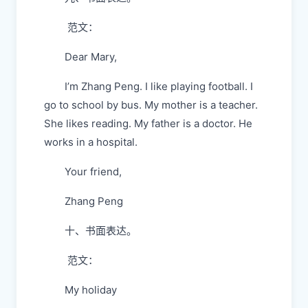
范文：
Dear Mary,
I’m Zhang Peng. I like playing football. I
go to school by bus. My mother is a teacher.
She likes reading. My father is a doctor. He
works in a hospital.
Your friend,
Zhang Peng
十、书面表达。
范文：
My holiday