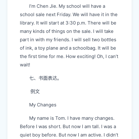
I’m Chen Jie. My school will have a
school sale next Friday. We will have it in the
library. It will start at 3:30 p.m. There will be
many kinds of things on the sale. I will take
part in with my friends. I will sell two bottles
of ink, a toy plane and a schoolbag. It will be
the first time for me. How exciting! Oh, I can’t
wait!
七、书面表达。
例文
My Changes
My name is Tom. I have many changes.
Before I was short. But now I am tall. I was a
quiet boy before. But now I am active. I didn’t