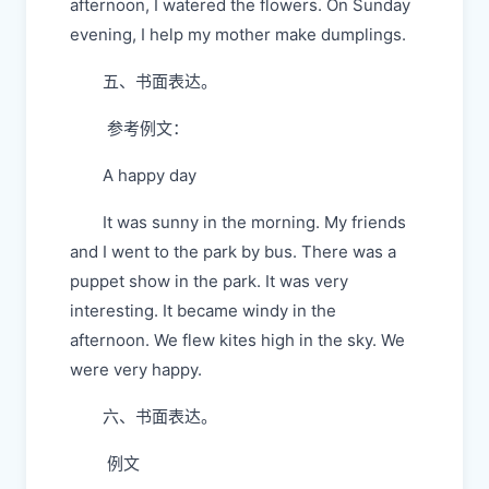
afternoon, I watered the flowers. On Sunday
evening, I help my mother make dumplings.
五、书面表达。
参考例文：
A happy day
It was sunny in the morning. My friends
and I went to the park by bus. There was a
puppet show in the park. It was very
interesting. It became windy in the
afternoon. We flew kites high in the sky. We
were very happy.
六、书面表达。
例文