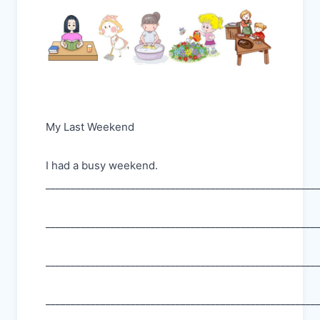
My Last Weekend
I had a busy weekend.
______________________________________________________
______________________________________________________
______________________________________________________
______________________________________________________